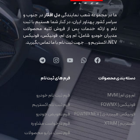
ما در مجموعه شعب نمایندگی
دل افکار
در جنوب و
سراسر کشور پهناور ایران، در کنار شما هستیم با ثبت
نام و ارائه خدمات پس از فروش کلیه محصولات
مدیران خودرو شامل، ام وی ام، فونیکس، فونیکس
NEV، اکستریم و… جهت ثبت نام با ما تماس بگیرید.
دسته بندی محصولات
فرم های ثبت نام
ام وی ام | MVM
فرم ثبت نام خودرو
فونیکس | FOWNIX
فرم ثبت نام اکستریم
فونیکس هیبریدی | FOWNIX NEV
فرم تعویض خودرو
اکستریم | XTRIM
فرم درخواست مشاوره
فرم تست درایو محصولات