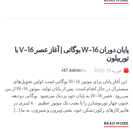
READ MORE
پایان دوران W-16 بوگاتی | آغاز عصر V-16 با
توربیلون
HiT Admin
فوریه 19, 2025
By
این آغاز پایان برای موتور W-16 بوگاتی است.اولین تحویل‌های
میسترال در حال انجام است. پس از پایان تولید، موتور W-16 از بین
می‌رود. عصر W-16 به پایان خود نزدیک می‌شود. بوگاتی دو دهه
جنون چهار توربوشارژ را با نصب یک موتور عظیم ۸.۰ لیتری در
هایپرکارهای رکوردشکن خود، یعنی ویرون و شیرون، به ما […]
READ MORE