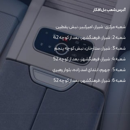
آدرس شعب دل افکار
شعبه مرکزی: شیراز، امیرکبیر، نبش یقطین
شعبه 2: شیراز، فرهنگشهر، بعد از کوچه 42
شعبه 3: شیراز، ستارخان، نبش کوچه پنجم
شعبه 4: شیراز، فرهنگشهر، بعد از کوچه 52
شعبه 5: جهرم، ابتداي اسد زاده، بلوار رهبري
شعبه 6: شیراز، فرهنگشهر، بعد از کوچه 52