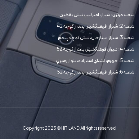
شعبه مرکزی: شیراز، امیرکبیر، نبش یقطین
شعبه 2: شیراز، فرهنگشهر، بعد از کوچه 42
شعبه 3: شیراز، ستارخان، نبش کوچه پنجم
شعبه 4: شیراز، فرهنگشهر، بعد از کوچه 52
شعبه 5: جهرم، ابتداي اسد زاده، بلوار رهبري
شعبه 6: شیراز، فرهنگشهر، بعد از کوچه 52
Copyright 2025 ©HIT.LAND All rights reserved