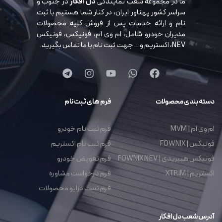
ما در مجموعه شعب نمایندگی
دل افکار
در جنوب و
سراسر کشور پهناور ایران، در کنار شما هستیم با ثبت
نام و ارائه خدمات پس از فروش کلیه محصولات
مدیران خودرو شامل، ام وی ام، فونیکس، فونیکس
NEV، اکستریم و… جهت ثبت نام با ما تماس بگیرید.
دسته بندی محصولات
فرم های ثبت نام
ام وی ام | MVM
فرم ثبت نام خودرو
فونیکس | FOWNIX
فرم ثبت نام اکستریم
فونیکس هیبریدی | FOWNIX NEV
فرم تعویض خودرو
اکستریم | XTRIM
فرم درخواست مشاوره
فرم تست درایو محصولات
آدرس شعب دل افکار