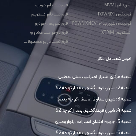
ام وی ام | MVM
فرم ثبت نام خودرو
فونیکس | FOWNIX
فرم ثبت نام اکستریم
فونیکس هیبریدی | FOWNIX NEV
فرم تعویض خودرو
اکستریم | XTRIM
فرم درخواست مشاوره
فرم تست درایو محصولات
آدرس شعب دل افکار
شعبه مرکزی: شیراز، امیرکبیر، نبش یقطین
شعبه 2: شیراز، فرهنگشهر، بعد از کوچه 42
شعبه 3: شیراز، ستارخان، نبش کوچه پنجم
شعبه 4: شیراز، فرهنگشهر، بعد از کوچه 52
شعبه 5: جهرم، ابتداي اسد زاده، بلوار رهبري
شعبه 6: شیراز، فرهنگشهر، بعد از کوچه 52