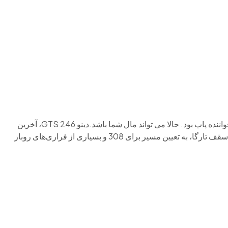
م وی ام
فونیکس
فونیکس NEV
اکستریم
موتورسیکل
این فراری با سقف تارگا، از سال 1972 تا 1974 خودروی شخصی خواننده پاپ بود. حالا می تواند مال شما باشد.دینو 246 GTS، آخرین
نسخه از اولین خودروی جاده‌ای موتور وسط مودنا و اولین خودرو با سقف تارگا، به تعیین مسیر برای 308 و بسیاری از فراری‌های روباز