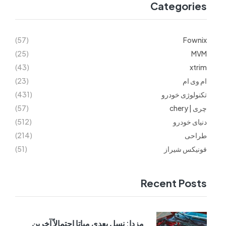
Categories
(57)
Fownix
(25)
MVM
(43)
xtrim
ام وی ام
(23)
تکنولوژی خودرو
(431)
چری | chery
(57)
دنیای خودرو
(512)
طراحی
(214)
فونیکس شیراز
(51)
Recent Posts
مزدا: نسل بعدی میاتا احتمالاً آخرین