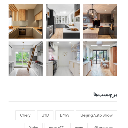
برچسب‌ها
Chery
BYD
BMW
Beijing Auto Show
Xtrim
mvm x77
mvm
f8 pro max