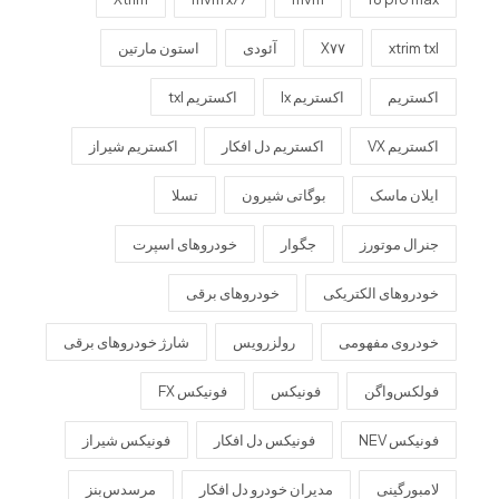
xtrim txl
X۷۷
آئودی
استون مارتین
اکستریم
اکستریم lx
اکستریم txl
اکستریم VX
اکستریم دل افکار
اکستریم شیراز
ایلان ماسک
بوگاتی شیرون
تسلا
جنرال موتورز
جگوار
خودروهای اسپرت
خودروهای الکتریکی
خودروهای برقی
خودروی مفهومی
رولزرویس
شارژ خودروهای برقی
فولکس‌واگن
فونیکس
فونیکس FX
فونیکس NEV
فونیکس دل افکار
فونیکس شیراز
لامبورگینی
مدیران خودرو دل افکار
مرسدس‌بنز