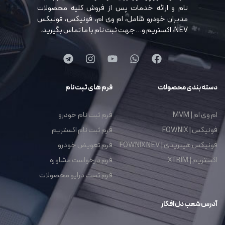
نام و ارائه خدمات پس از فروش کلیه محصولات
مدیران خودرو شامل، ام وی ام، فونیکس، فونیکس
NEV، اکستریم و… جهت ثبت نام با ما تماس بگیرید.
دسته بندی محصولات
فرم های ثبت نام
ام وی ام | MVM
فرم ثبت نام خودرو
فونیکس | FOWNIX
فرم ثبت نام اکستریم
فونیکس هیبریدی | FOWNIX NEV
فرم تعویض خودرو
اکستریم | XTRIM
فرم درخواست مشاوره
فرم تست درایو محصولات
آدرس شعب دل افکار