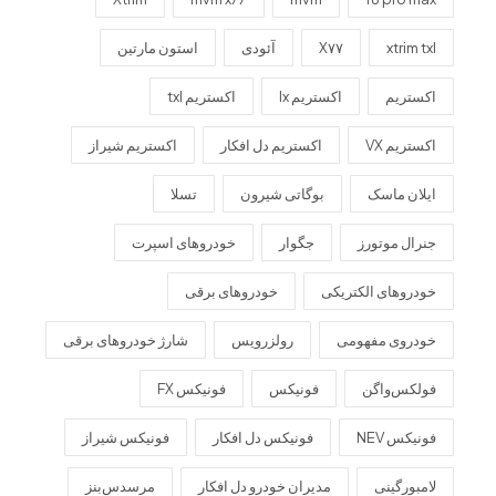
xtrim txl
X۷۷
آئودی
استون مارتین
اکستریم
اکستریم lx
اکستریم txl
اکستریم VX
اکستریم دل افکار
اکستریم شیراز
ایلان ماسک
بوگاتی شیرون
تسلا
جنرال موتورز
جگوار
خودروهای اسپرت
خودروهای الکتریکی
خودروهای برقی
خودروی مفهومی
رولزرویس
شارژ خودروهای برقی
فولکس‌واگن
فونیکس
فونیکس FX
فونیکس NEV
فونیکس دل افکار
فونیکس شیراز
لامبورگینی
مدیران خودرو دل افکار
مرسدس‌بنز