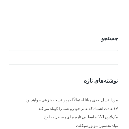
ت
فرم ها
تماس با ما
جستجو
نوشته‌های تازه
مزدا: نسل بعدی میاتا احتمالاً آخرین نسخه بنزینی خواهد بود
۱۷ عادت اشتباه که عمر خودرو شما را کوتاه می‌کند
مک‌لارن W1؛ جاه‌طلبی تازه برای رسیدن به اوج
تولد نخستین موتورسیکلت