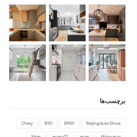
برچسب‌ها
Chery
BYD
BMW
Beijing Auto Show
Xtrim
mvm x77
mvm
f8 pro max