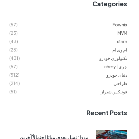
Categories
(57)
Fownix
(25)
MVM
(43)
xtrim
ام وی ام
(23)
تکنولوژی خودرو
(431)
چری | chery
(57)
دنیای خودرو
(512)
طراحی
(214)
فونیکس شیراز
(51)
Recent Posts
مزدا: نسل بعدی میاتا احتمالاً آخرین