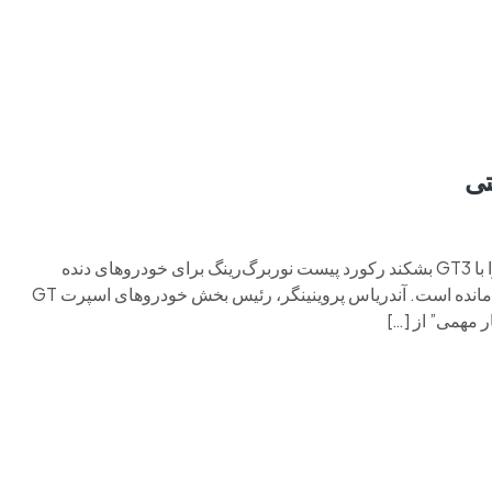
م وی ام
فونیکس
فونیکس NEV
اکستریم
موتورسیکل
پورشه قصد دارد رکورد نوربرگ‌رینگ برای خودروهای دنده دستی را با GT3 بشکند رکورد پیست نوربرگ‌رینگ برای خودروهای دنده
دستی، که در اختیار دوج وایپر ACR است، بیش از شش سال پابرجا مانده است. آندریاس پروینینگر، رئیس بخش خودروهای اسپرت GT
 مهمی” از […]