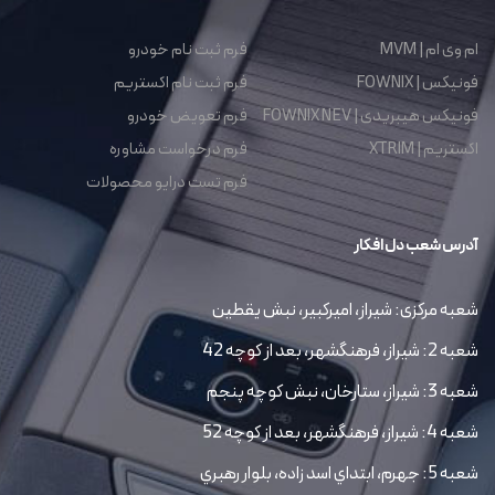
ام وی ام | MVM
فرم ثبت نام خودرو
فونیکس | FOWNIX
فرم ثبت نام اکستریم
فونیکس هیبریدی | FOWNIX NEV
فرم تعویض خودرو
اکستریم | XTRIM
فرم درخواست مشاوره
فرم تست درایو محصولات
آدرس شعب دل افکار
شعبه مرکزی: شیراز، امیرکبیر، نبش یقطین
شعبه 2: شیراز، فرهنگشهر، بعد از کوچه 42
شعبه 3: شیراز، ستارخان، نبش کوچه پنجم
شعبه 4: شیراز، فرهنگشهر، بعد از کوچه 52
شعبه 5: جهرم، ابتداي اسد زاده، بلوار رهبري