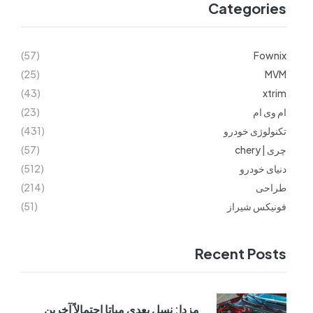
Categories
(57)
Fownix
(25)
MVM
(43)
xtrim
ام وی ام
(23)
تکنولوژی خودرو
(431)
چری | chery
(57)
دنیای خودرو
(512)
طراحی
(214)
فونیکس شیراز
(51)
Recent Posts
مزدا: نسل بعدی میاتا احتمالاً آخرین