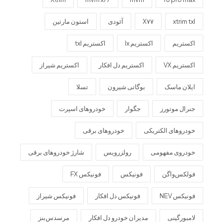
xtrim txl
X۷۷
آئودی
استون مارتین
اکستریم
اکستریم lx
اکستریم txl
اکستریم VX
اکستریم دل افکار
اکستریم شیراز
ایلان ماسک
بوگاتی شیرون
تسلا
جنرال موتورز
جگوار
خودروهای اسپرت
خودروهای الکتریکی
خودروهای برقی
خودروی مفهومی
رولزرویس
شارژ خودروهای برقی
فولکس‌واگن
فونیکس
فونیکس FX
فونیکس NEV
فونیکس دل افکار
فونیکس شیراز
لامبورگینی
مدیران خودرو دل افکار
مرسدس‌بنز