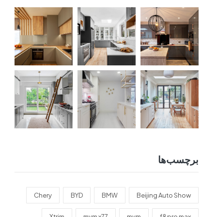
برچسب‌ها
Chery
BYD
BMW
Beijing Auto Show
Xtrim
mvm x77
mvm
f8 pro max