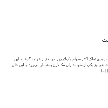
م وی ام
فونیکس
فونیکس NEV
اکستریم
موتورسیکل
ست
دی تملک اکثر سهام مک‌لارن را در اختیار خواهد گرفت. این
ر نیز یکی از سهامداران مک‌لارن به‌شمار می‌رود. با این حال
 […]