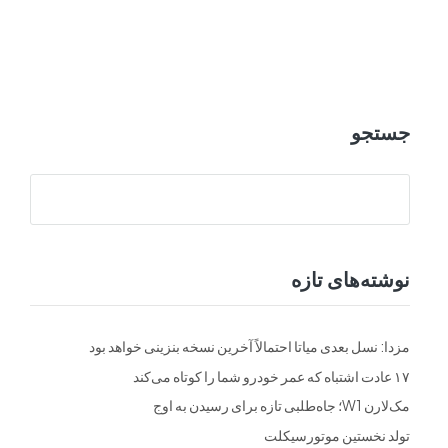
ت
فرم ها
تماس با ما
جستجو
نوشته‌های تازه
مزدا: نسل بعدی میاتا احتمالاً آخرین نسخه بنزینی خواهد بود
۱۷ عادت اشتباه که عمر خودرو شما را کوتاه می‌کند
مک‌لارن W1؛ جاه‌طلبی تازه برای رسیدن به اوج
تولد نخستین موتورسیکلت