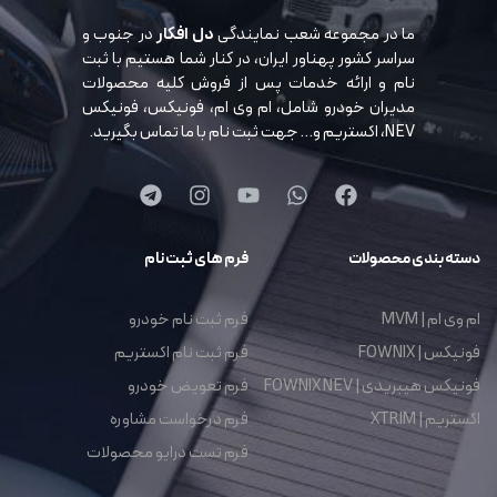
ما در مجموعه شعب نمایندگی
دل افکار
در جنوب و
سراسر کشور پهناور ایران، در کنار شما هستیم با ثبت
نام و ارائه خدمات پس از فروش کلیه محصولات
مدیران خودرو شامل، ام وی ام، فونیکس، فونیکس
NEV، اکستریم و… جهت ثبت نام با ما تماس بگیرید.
دسته بندی محصولات
فرم های ثبت نام
ام وی ام | MVM
فرم ثبت نام خودرو
فونیکس | FOWNIX
فرم ثبت نام اکستریم
فونیکس هیبریدی | FOWNIX NEV
فرم تعویض خودرو
اکستریم | XTRIM
فرم درخواست مشاوره
فرم تست درایو محصولات