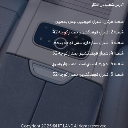
آدرس شعب دل افکار
شعبه مرکزی: شیراز، امیرکبیر، نبش یقطین
شعبه 2: شیراز، فرهنگشهر، بعد از کوچه 42
شعبه 3: شیراز، ستارخان، نبش کوچه پنجم
شعبه 4: شیراز، فرهنگشهر، بعد از کوچه 52
شعبه 5: جهرم، ابتداي اسد زاده، بلوار رهبري
شعبه 6: شیراز، فرهنگشهر، بعد از کوچه 52
Copyright 2025 ©HIT.LAND All rights reserved