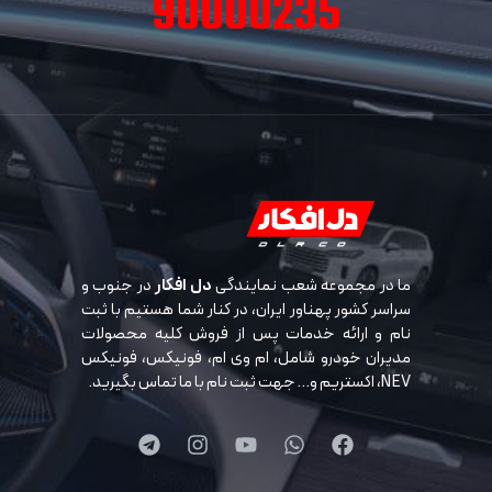
90000235
ما در مجموعه شعب نمایندگی
دل افکار
در جنوب و
سراسر کشور پهناور ایران، در کنار شما هستیم با ثبت
نام و ارائه خدمات پس از فروش کلیه محصولات
مدیران خودرو شامل، ام وی ام، فونیکس، فونیکس
NEV، اکستریم و… جهت ثبت نام با ما تماس بگیرید.