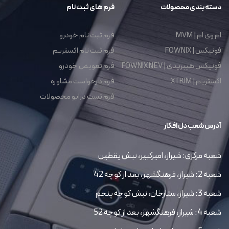
دسته بندی محصولات
فرم های ثبت نام
ام وی ام | MVM
فرم ثبت نام خودرو
فونیکس | FOWNIX
فرم ثبت نام اکستریم
فونیکس هیبریدی | FOWNIX NEV
فرم تعویض خودرو
اکستریم | XTRIM
فرم درخواست مشاوره
فرم تست درایو محصولات
آدرس شعب دل افکار
شعبه مرکزی: شیراز، امیرکبیر، نبش یقطین
شعبه 2: شیراز، فرهنگشهر، بعد از کوچه 42
شعبه 3: شیراز، ستارخان، نبش کوچه پنجم
شعبه 4: شیراز، فرهنگشهر، بعد از کوچه 52