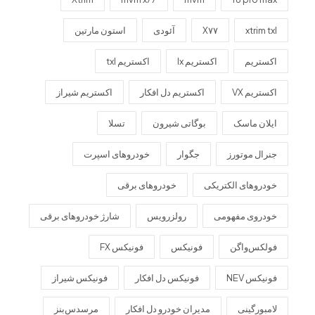
xtrim txl
X۷۷
آئودی
استون مارتین
اکستریم
اکستریم lx
اکستریم txl
اکستریم VX
اکستریم دل افکار
اکستریم شیراز
ایلان ماسک
بوگاتی شیرون
تسلا
جنرال موتورز
جگوار
خودروهای اسپرت
خودروهای الکتریکی
خودروهای برقی
خودروی مفهومی
رولزرویس
شارژ خودروهای برقی
فولکس‌واگن
فونیکس
فونیکس FX
فونیکس NEV
فونیکس دل افکار
فونیکس شیراز
لامبورگینی
مدیران خودرو دل افکار
مرسدس‌بنز