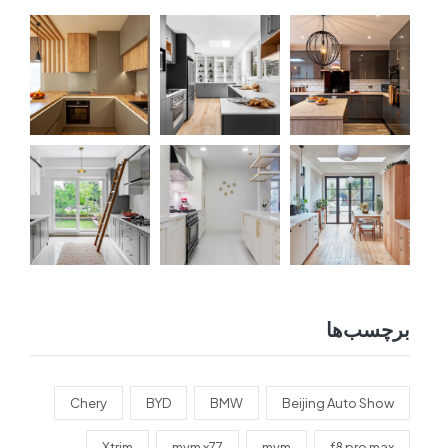
برچسب‌ها
Chery
BYD
BMW
Beijing Auto Show
Xtrim
mvm x77
mvm
f8 pro max