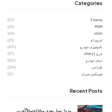
Categories
(57)
Fownix
(25)
MVM
(43)
xtrim
ام وی ام
(23)
تکنولوژی خودرو
(431)
چری | chery
(57)
دنیای خودرو
(512)
طراحی
(214)
فونیکس شیراز
(51)
Recent Posts
مزدا: نسل بعدی میاتا احتمالاً آخرین