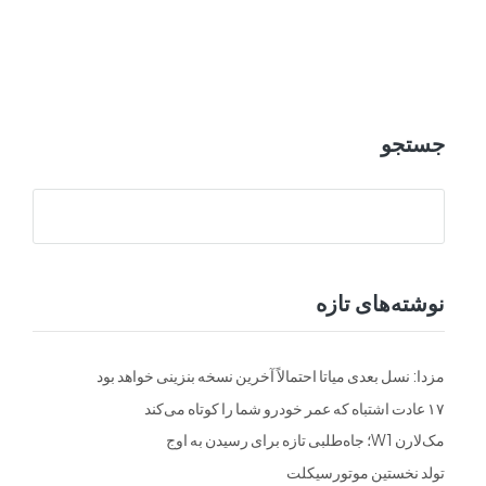
ت
فرم ها
تماس با ما
جستجو
نوشته‌های تازه
مزدا: نسل بعدی میاتا احتمالاً آخرین نسخه بنزینی خواهد بود
۱۷ عادت اشتباه که عمر خودرو شما را کوتاه می‌کند
مک‌لارن W1؛ جاه‌طلبی تازه برای رسیدن به اوج
تولد نخستین موتورسیکلت