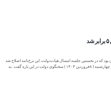
م وی ام
فونیکس
فونیکس NEV
اکستریم
موتورسیکل
‌های رانندگی مصوب سال ۱۳۹۴ هیات وزیران بود که در نخستین جلسه امسال هیات‌دولت، این نرخ‌نامه اصلاح شد
و انتظار می‌رود در روزهای آینده ابلاغ و مبنای عمل پلیس باشد. روز چهارشنبه ( ۸فروردین ۱۴۰۳ ) سخنگوی دولت در این باره گفت: به