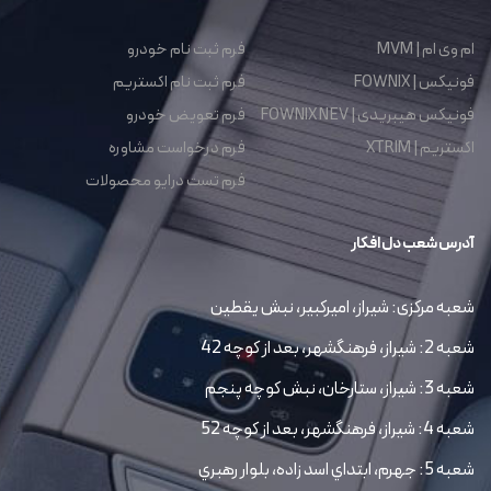
ام وی ام | MVM
فرم ثبت نام خودرو
فونیکس | FOWNIX
فرم ثبت نام اکستریم
فونیکس هیبریدی | FOWNIX NEV
فرم تعویض خودرو
اکستریم | XTRIM
فرم درخواست مشاوره
فرم تست درایو محصولات
آدرس شعب دل افکار
شعبه مرکزی: شیراز، امیرکبیر، نبش یقطین
شعبه 2: شیراز، فرهنگشهر، بعد از کوچه 42
شعبه 3: شیراز، ستارخان، نبش کوچه پنجم
شعبه 4: شیراز، فرهنگشهر، بعد از کوچه 52
شعبه 5: جهرم، ابتداي اسد زاده، بلوار رهبري