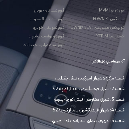
ام وی ام | MVM
فرم ثبت نام خودرو
فونیکس | FOWNIX
فرم ثبت نام اکستریم
فونیکس هیبریدی | FOWNIX NEV
فرم تعویض خودرو
اکستریم | XTRIM
فرم درخواست مشاوره
فرم تست درایو محصولات
آدرس شعب دل افکار
شعبه مرکزی: شیراز، امیرکبیر، نبش یقطین
شعبه 2: شیراز، فرهنگشهر، بعد از کوچه 42
شعبه 3: شیراز، ستارخان، نبش کوچه پنجم
شعبه 4: شیراز، فرهنگشهر، بعد از کوچه 52
شعبه 5: جهرم، ابتداي اسد زاده، بلوار رهبري