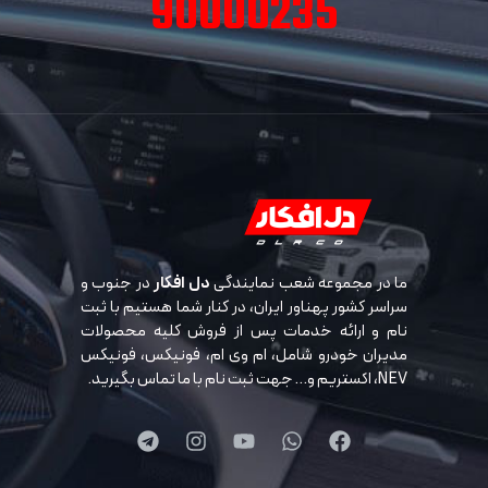
90000235
ما در مجموعه شعب نمایندگی
دل افکار
در جنوب و
سراسر کشور پهناور ایران، در کنار شما هستیم با ثبت
نام و ارائه خدمات پس از فروش کلیه محصولات
مدیران خودرو شامل، ام وی ام، فونیکس، فونیکس
NEV، اکستریم و… جهت ثبت نام با ما تماس بگیرید.