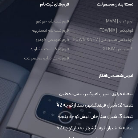
دسته بندی محصولات
فرم های ثبت نام
ام وی ام | MVM
فرم ثبت نام خودرو
فونیکس | FOWNIX
فرم ثبت نام اکستریم
فونیکس هیبریدی | FOWNIX NEV
فرم تعویض خودرو
اکستریم | XTRIM
فرم درخواست مشاوره
فرم تست درایو محصولات
آدرس شعب دل افکار
شعبه مرکزی: شیراز، امیرکبیر، نبش یقطین
شعبه 2: شیراز، فرهنگشهر، بعد از کوچه 42
شعبه 3: شیراز، ستارخان، نبش کوچه پنجم
شعبه 4: شیراز، فرهنگشهر، بعد از کوچه 52