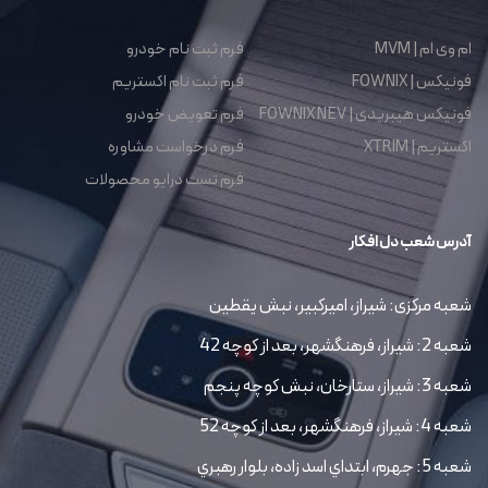
ام وی ام | MVM
فرم ثبت نام خودرو
فونیکس | FOWNIX
فرم ثبت نام اکستریم
فونیکس هیبریدی | FOWNIX NEV
فرم تعویض خودرو
اکستریم | XTRIM
فرم درخواست مشاوره
فرم تست درایو محصولات
آدرس شعب دل افکار
شعبه مرکزی: شیراز، امیرکبیر، نبش یقطین
شعبه 2: شیراز، فرهنگشهر، بعد از کوچه 42
شعبه 3: شیراز، ستارخان، نبش کوچه پنجم
شعبه 4: شیراز، فرهنگشهر، بعد از کوچه 52
شعبه 5: جهرم، ابتداي اسد زاده، بلوار رهبري