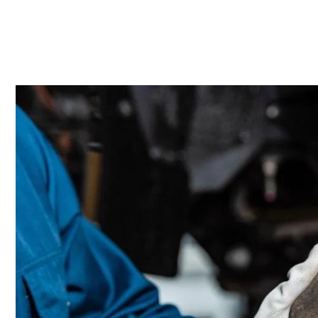
م وی ام
فونیکس
فونیکس NEV
اکستریم
موتورسیکل