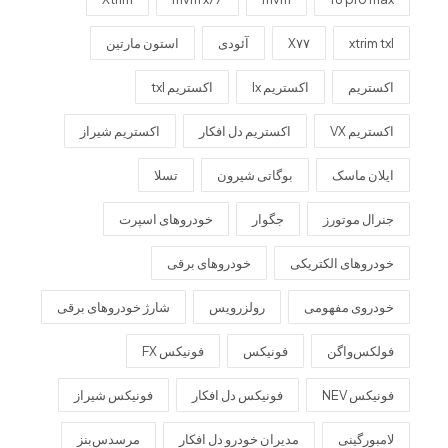
xtrim txl
X۷۷
آئودی
استون مارتین
اکستریم
اکستریم lx
اکستریم txl
اکستریم VX
اکستریم دل افکار
اکستریم شیراز
ایلان ماسک
بوگاتی شیرون
تسلا
جنرال موتورز
جگوار
خودروهای اسپرت
خودروهای الکتریکی
خودروهای برقی
خودروی مفهومی
رولزرویس
شارژ خودروهای برقی
فولکس‌واگن
فونیکس
فونیکس FX
فونیکس NEV
فونیکس دل افکار
فونیکس شیراز
لامبورگینی
مدیران خودرو دل افکار
مرسدس‌بنز