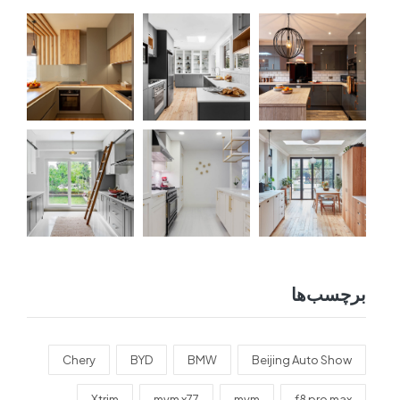
برچسب‌ها
Chery
BYD
BMW
Beijing Auto Show
Xtrim
mvm x77
mvm
f8 pro max