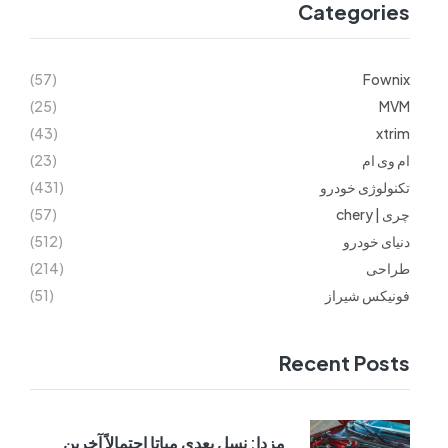
Categories
(57)
Fownix
(25)
MVM
(43)
xtrim
ام وی ام
(23)
تکنولوژی خودرو
(431)
چری | chery
(57)
دنیای خودرو
(512)
طراحی
(214)
فونیکس شیراز
(51)
Recent Posts
مزدا: نسل بعدی میاتا احتمالاً آخرین