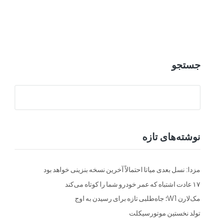
ت
فرم ها
تماس با ما
جستجو
نوشته‌های تازه
مزدا: نسل بعدی میاتا احتمالاً آخرین نسخه بنزینی خواهد بود
۱۷ عادت اشتباه که عمر خودرو شما را کوتاه می‌کند
مک‌لارن W1؛ جاه‌طلبی تازه برای رسیدن به اوج
تولد نخستین موتورسیکلت