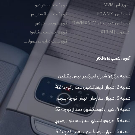
ام وی ام | MVM
فرم ثبت نام خودرو
فونیکس | FOWNIX
فرم ثبت نام اکستریم
فونیکس هیبریدی | FOWNIX NEV
فرم تعویض خودرو
اکستریم | XTRIM
فرم درخواست مشاوره
فرم تست درایو محصولات
آدرس شعب دل افکار
شعبه مرکزی: شیراز، امیرکبیر، نبش یقطین
شعبه 2: شیراز، فرهنگشهر، بعد از کوچه 42
شعبه 3: شیراز، ستارخان، نبش کوچه پنجم
شعبه 4: شیراز، فرهنگشهر، بعد از کوچه 52
شعبه 5: جهرم، ابتداي اسد زاده، بلوار رهبري
شعبه 6: شیراز، فرهنگشهر، بعد از کوچه 52