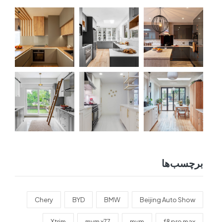
برچسب‌ها
Chery
BYD
BMW
Beijing Auto Show
Xtrim
mvm x77
mvm
f8 pro max