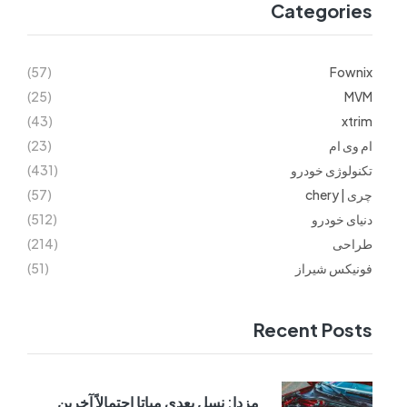
Categories
(57)
Fownix
(25)
MVM
(43)
xtrim
ام وی ام
(23)
تکنولوژی خودرو
(431)
چری | chery
(57)
دنیای خودرو
(512)
طراحی
(214)
فونیکس شیراز
(51)
Recent Posts
مزدا: نسل بعدی میاتا احتمالاً آخرین