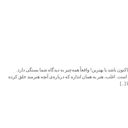
م وی ام
فونیکس
فونیکس NEV
اکستریم
موتورسیکل
ین ساخته‌اش تاکنون باشد یا بهترین! واقعاً همه‌چیز به دیدگاه شما بستگی دارد.
ست. اغلب، هنر به همان اندازه که درباره‌ی آنچه هنرمند خلق کرده
 […]