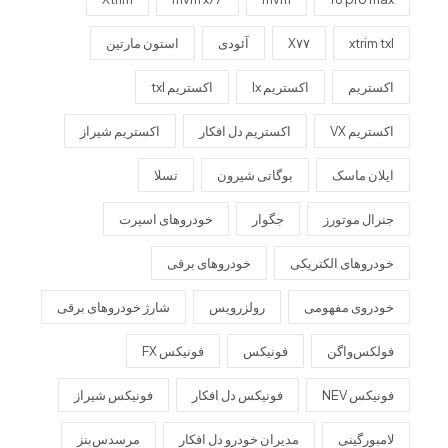
xtrim txl
X۷۷
آئودی
استون مارتین
اکستریم
اکستریم lx
اکستریم txl
اکستریم VX
اکستریم دل افکار
اکستریم شیراز
ایلان ماسک
بوگاتی شیرون
تسلا
جنرال موتورز
جگوار
خودروهای اسپرت
خودروهای الکتریکی
خودروهای برقی
خودروی مفهومی
رولزرویس
شارژ خودروهای برقی
فولکس‌واگن
فونیکس
فونیکس FX
فونیکس NEV
فونیکس دل افکار
فونیکس شیراز
لامبورگینی
مدیران خودرو دل افکار
مرسدس‌بنز