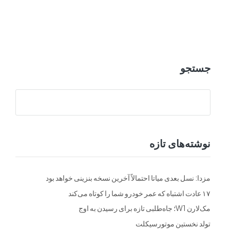
ت
فرم ها
تماس با ما
جستجو
نوشته‌های تازه
مزدا: نسل بعدی میاتا احتمالاً آخرین نسخه بنزینی خواهد بود
۱۷ عادت اشتباه که عمر خودرو شما را کوتاه می‌کند
مک‌لارن W1؛ جاه‌طلبی تازه برای رسیدن به اوج
تولد نخستین موتورسیکلت