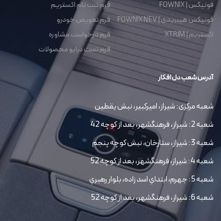
فونیکس | FOWNIX
فرم ثبت نام اکستریم
فونیکس هیبریدی | FOWNIX NEV
فرم تعویض خودرو
اکستریم | XTRIM
فرم درخواست مشاوره
فرم تست درایو محصولات
آدرس شعب دل افکار
شعبه مرکزی: شیراز، امیرکبیر، نبش یقطین
شعبه 2: شیراز، فرهنگشهر، بعد از کوچه 42
شعبه 3: شیراز، ستارخان، نبش کوچه پنجم
شعبه 4: شیراز، فرهنگشهر، بعد از کوچه 52
شعبه 5: جهرم، ابتداي اسد زاده، بلوار رهبري
شعبه 6: شیراز، فرهنگشهر، بعد از کوچه 52