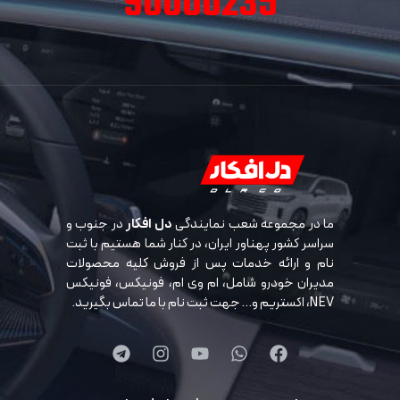
90000235
ما در مجموعه شعب نمایندگی
دل افکار
در جنوب و
سراسر کشور پهناور ایران، در کنار شما هستیم با ثبت
نام و ارائه خدمات پس از فروش کلیه محصولات
مدیران خودرو شامل، ام وی ام، فونیکس، فونیکس
NEV، اکستریم و… جهت ثبت نام با ما تماس بگیرید.