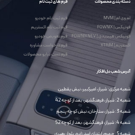
دسته بندی محصولات
فرم های ثبت نام
ام وی ام | MVM
فرم ثبت نام خودرو
فونیکس | FOWNIX
فرم ثبت نام اکستریم
فونیکس هیبریدی | FOWNIX NEV
فرم تعویض خودرو
اکستریم | XTRIM
فرم درخواست مشاوره
فرم تست درایو محصولات
آدرس شعب دل افکار
شعبه مرکزی: شیراز، امیرکبیر، نبش یقطین
شعبه 2: شیراز، فرهنگشهر، بعد از کوچه 42
شعبه 3: شیراز، ستارخان، نبش کوچه پنجم
شعبه 4: شیراز، فرهنگشهر، بعد از کوچه 52
شعبه 5: جهرم، ابتداي اسد زاده، بلوار رهبري