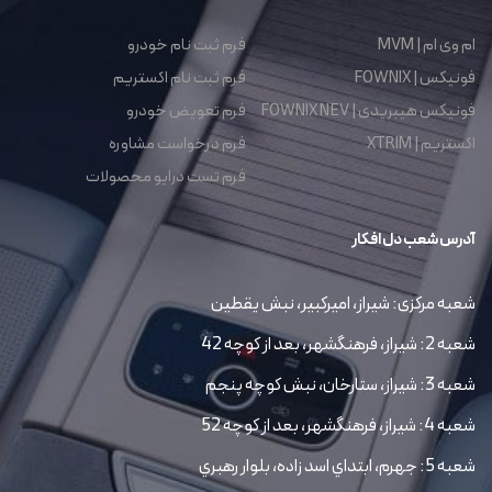
ام وی ام | MVM
فرم ثبت نام خودرو
فونیکس | FOWNIX
فرم ثبت نام اکستریم
فونیکس هیبریدی | FOWNIX NEV
فرم تعویض خودرو
اکستریم | XTRIM
فرم درخواست مشاوره
فرم تست درایو محصولات
آدرس شعب دل افکار
شعبه مرکزی: شیراز، امیرکبیر، نبش یقطین
شعبه 2: شیراز، فرهنگشهر، بعد از کوچه 42
شعبه 3: شیراز، ستارخان، نبش کوچه پنجم
شعبه 4: شیراز، فرهنگشهر، بعد از کوچه 52
شعبه 5: جهرم، ابتداي اسد زاده، بلوار رهبري