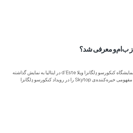
م وی ام
فونیکس
فونیکس NEV
اکستریم
موتورسیکل
از ب‌ام‌و معرفی شد؟
فعلا خیر. این یک خودروی مفهومی است که در چند روز گذشته در نمایشگاه کنکورسو دِلگانزا ویلا d’Este در ایتالیا به نمایش گذاشته
شد. ذهن‌های بزرگ به طور مشابه فکر می‌کنند. ب‌ام‌و این خودروی مفهومی خیره‌کننده‌ی Skytop را در رویداد کنکورسو دِلگانزا