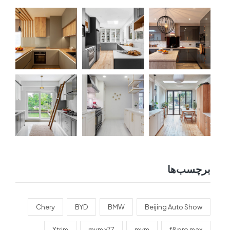
برچسب‌ها
Chery
BYD
BMW
Beijing Auto Show
Xtrim
mvm x77
mvm
f8 pro max