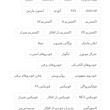
xtrim txl
X۷۷
آئودی
استون مارتین
اکستریم
اکستریم lx
اکستریم txl
اکستریم VX
اکستریم دل افکار
اکستریم شیراز
ایلان ماسک
بوگاتی شیرون
تسلا
جنرال موتورز
جگوار
خودروهای اسپرت
خودروهای الکتریکی
خودروهای برقی
خودروی مفهومی
رولزرویس
شارژ خودروهای برقی
فولکس‌واگن
فونیکس
فونیکس FX
فونیکس NEV
فونیکس دل افکار
فونیکس شیراز
لامبورگینی
مدیران خودرو دل افکار
مرسدس‌بنز