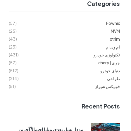
Categories
(57)
Fownix
(25)
MVM
(43)
xtrim
ام وی ام
(23)
تکنولوژی خودرو
(431)
چری | chery
(57)
دنیای خودرو
(512)
طراحی
(214)
فونیکس شیراز
(51)
Recent Posts
مزدا: نسل بعدی میاتا احتمالاً آخرین