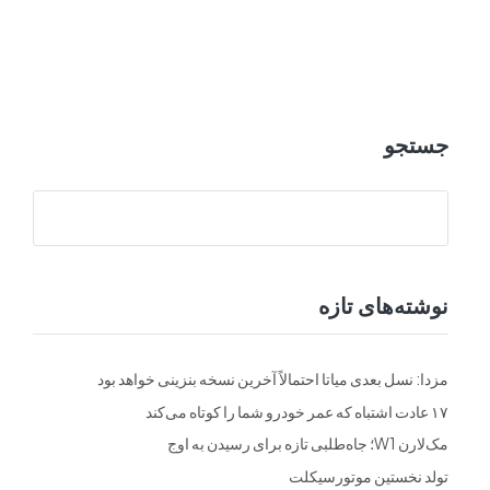
ت
فرم ها
تماس با ما
جستجو
نوشته‌های تازه
مزدا: نسل بعدی میاتا احتمالاً آخرین نسخه بنزینی خواهد بود
۱۷ عادت اشتباه که عمر خودرو شما را کوتاه می‌کند
مک‌لارن W1؛ جاه‌طلبی تازه برای رسیدن به اوج
تولد نخستین موتورسیکلت