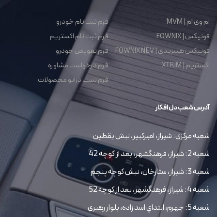
ام وی ام | MVM
فرم ثبت نام خودرو
فونیکس | FOWNIX
فرم ثبت نام اکستریم
فونیکس هیبریدی | FOWNIX NEV
فرم تعویض خودرو
اکستریم | XTRIM
فرم درخواست مشاوره
فرم تست درایو محصولات
آدرس شعب دل افکار
شعبه مرکزی: شیراز، امیرکبیر، نبش یقطین
شعبه 2: شیراز، فرهنگشهر، بعد از کوچه 42
شعبه 3: شیراز، ستارخان، نبش کوچه پنجم
شعبه 4: شیراز، فرهنگشهر، بعد از کوچه 52
شعبه 5: جهرم، ابتداي اسد زاده، بلوار رهبري