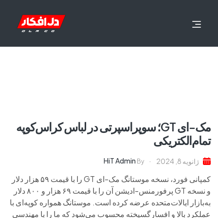
مک-ای GT؛ سوپراسپرتی در لباس کراس‌کوپه
تمام‌الکتریکی
HiT Admin
ژانویه 8, 2024
By
کمپانی فورد، نسخه موستانگ مک‌-ای GT را با قیمت ۵۹ هزار دلار
و نسخه GT پرفورمنس-ادیشن آن را با قیمت ۶۹ هزار و ۸۰۰ دلار
به‌بازار ایالات‌متحده عرضه کرده است. موستانگ همواره کوپه‌ای با
عملکرد بالا و افسارگسیخته‌ محسوب می‌شود که ما را با مهندسی