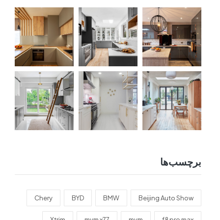
برچسب‌ها
Chery
BYD
BMW
Beijing Auto Show
Xtrim
mvm x77
mvm
f8 pro max