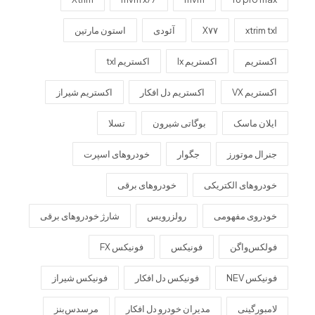
xtrim txl
X۷۷
آئودی
استون مارتین
اکستریم
اکستریم lx
اکستریم txl
اکستریم VX
اکستریم دل افکار
اکستریم شیراز
ایلان ماسک
بوگاتی شیرون
تسلا
جنرال موتورز
جگوار
خودروهای اسپرت
خودروهای الکتریکی
خودروهای برقی
خودروی مفهومی
رولزرویس
شارژ خودروهای برقی
فولکس‌واگن
فونیکس
فونیکس FX
فونیکس NEV
فونیکس دل افکار
فونیکس شیراز
لامبورگینی
مدیران خودرو دل افکار
مرسدس‌بنز