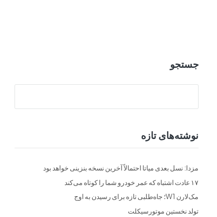
ت
فرم ها
تماس با ما
جستجو
نوشته‌های تازه
مزدا: نسل بعدی میاتا احتمالاً آخرین نسخه بنزینی خواهد بود
۱۷ عادت اشتباه که عمر خودرو شما را کوتاه می‌کند
مک‌لارن W1؛ جاه‌طلبی تازه برای رسیدن به اوج
تولد نخستین موتورسیکلت