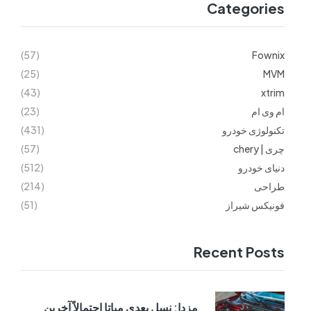
Categories
(57)
Fownix
(25)
MVM
(43)
xtrim
ام وی ام
(23)
تکنولوژی خودرو
(431)
چری | chery
(57)
دنیای خودرو
(512)
طراحی
(214)
فونیکس شیراز
(51)
Recent Posts
مزدا: نسل بعدی میاتا احتمالاً آخرین