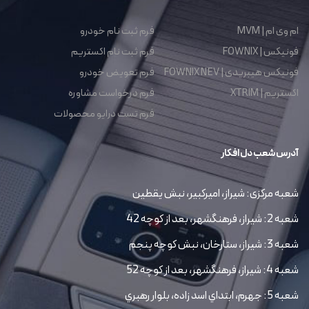
ام وی ام | MVM
فرم ثبت نام خودرو
فونیکس | FOWNIX
فرم ثبت نام اکستریم
فونیکس هیبریدی | FOWNIX NEV
فرم تعویض خودرو
اکستریم | XTRIM
فرم درخواست مشاوره
فرم تست درایو محصولات
آدرس شعب دل افکار
شعبه مرکزی: شیراز، امیرکبیر، نبش یقطین
شعبه 2: شیراز، فرهنگشهر، بعد از کوچه 42
شعبه 3: شیراز، ستارخان، نبش کوچه پنجم
شعبه 4: شیراز، فرهنگشهر، بعد از کوچه 52
شعبه 5: جهرم، ابتداي اسد زاده، بلوار رهبري