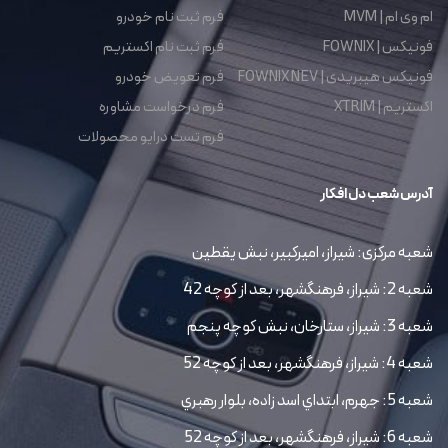
ام وی ام | MVM
فرم ثبت نام خودرو
فونیکس | FOWNIX
فرم ثبت نام اکستریم
فونیکس هیبریدی | FOWNIX NEV
فرم تعویض خودرو
اکستریم | XTRIM
فرم درخواست مشاوره
فرم تست درایو محصولات
آدرس شعب دل افکار
شعبه مرکزی: شیراز، امیرکبیر، نبش یقطین
شعبه 2: شیراز، فرهنگشهر، بعد از کوچه 42
شعبه 3: شیراز، ستارخان، نبش کوچه پنجم
شعبه 4: شیراز، فرهنگشهر، بعد از کوچه 52
شعبه 5: جهرم، ابتداي اسد زاده، بلوار رهبري
شعبه 6: شیراز، فرهنگشهر، بعد از کوچه 52