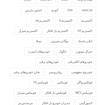
xtrim txl
X۷۷
آئودی
استون مارتین
اکستریم
اکستریم lx
اکستریم txl
اکستریم VX
اکستریم دل افکار
اکستریم شیراز
ایلان ماسک
بوگاتی شیرون
تسلا
جنرال موتورز
جگوار
خودروهای اسپرت
خودروهای الکتریکی
خودروهای برقی
خودروی مفهومی
رولزرویس
شارژ خودروهای برقی
فولکس‌واگن
فونیکس
فونیکس FX
فونیکس NEV
فونیکس دل افکار
فونیکس شیراز
لامبورگینی
مدیران خودرو دل افکار
مرسدس‌بنز