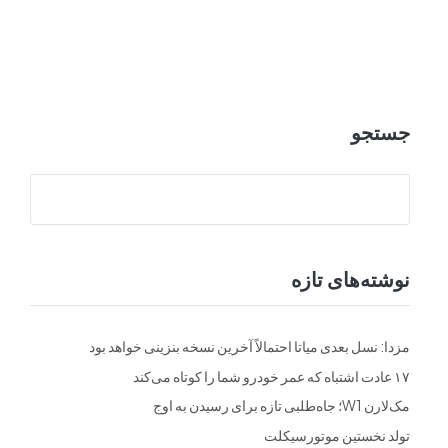
ت
فرم ها
تماس با ما
جستجو
نوشته‌های تازه
مزدا: نسل بعدی میاتا احتمالاً آخرین نسخه بنزینی خواهد بود
۱۷ عادت اشتباه که عمر خودرو شما را کوتاه می‌کند
مک‌لارن W1؛ جاه‌طلبی تازه برای رسیدن به اوج
تولد نخستین موتورسیکلت