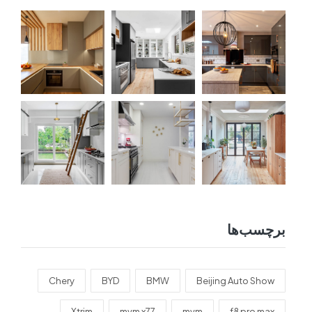
برچسب‌ها
Chery
BYD
BMW
Beijing Auto Show
Xtrim
mvm x77
mvm
f8 pro max