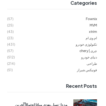
Categories
(57)
Fownix
(25)
MVM
(43)
xtrim
ام وی ام
(23)
تکنولوژی خودرو
(431)
چری | chery
(57)
دنیای خودرو
(512)
طراحی
(214)
فونیکس شیراز
(51)
Recent Posts
مزدا: نسل بعدی میاتا احتمالاً آخرین