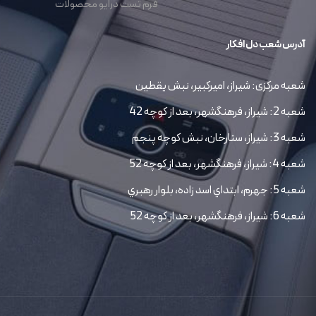
فرم تست درایو محصولات
آدرس شعب دل افکار
شعبه مرکزی: شیراز، امیرکبیر، نبش یقطین
شعبه 2: شیراز، فرهنگشهر، بعد از کوچه 42
شعبه 3: شیراز، ستارخان، نبش کوچه پنجم
شعبه 4: شیراز، فرهنگشهر، بعد از کوچه 52
شعبه 5: جهرم، ابتداي اسد زاده، بلوار رهبري
شعبه 6: شیراز، فرهنگشهر، بعد از کوچه 52