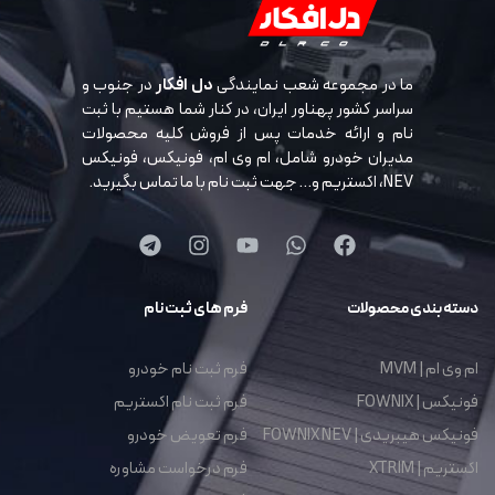
ما در مجموعه شعب نمایندگی
دل افکار
در جنوب و
سراسر کشور پهناور ایران، در کنار شما هستیم با ثبت
نام و ارائه خدمات پس از فروش کلیه محصولات
مدیران خودرو شامل، ام وی ام، فونیکس، فونیکس
NEV، اکستریم و… جهت ثبت نام با ما تماس بگیرید.
دسته بندی محصولات
فرم های ثبت نام
ام وی ام | MVM
فرم ثبت نام خودرو
فونیکس | FOWNIX
فرم ثبت نام اکستریم
فونیکس هیبریدی | FOWNIX NEV
فرم تعویض خودرو
اکستریم | XTRIM
فرم درخواست مشاوره