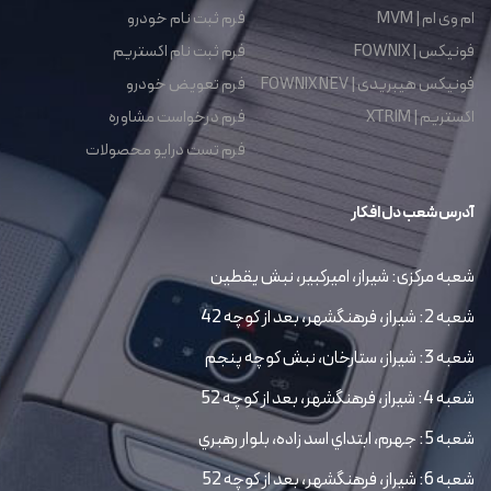
ام وی ام | MVM
فرم ثبت نام خودرو
فونیکس | FOWNIX
فرم ثبت نام اکستریم
فونیکس هیبریدی | FOWNIX NEV
فرم تعویض خودرو
اکستریم | XTRIM
فرم درخواست مشاوره
فرم تست درایو محصولات
آدرس شعب دل افکار
شعبه مرکزی: شیراز، امیرکبیر، نبش یقطین
شعبه 2: شیراز، فرهنگشهر، بعد از کوچه 42
شعبه 3: شیراز، ستارخان، نبش کوچه پنجم
شعبه 4: شیراز، فرهنگشهر، بعد از کوچه 52
شعبه 5: جهرم، ابتداي اسد زاده، بلوار رهبري
شعبه 6: شیراز، فرهنگشهر، بعد از کوچه 52