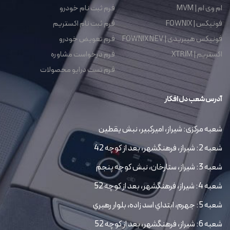
ام وی ام | MVM
فرم ثبت نام خودرو
فونیکس | FOWNIX
فرم ثبت نام اکستریم
فونیکس هیبریدی | FOWNIX NEV
فرم تعویض خودرو
اکستریم | XTRIM
فرم درخواست مشاوره
فرم تست درایو محصولات
آدرس شعب دل افکار
شعبه مرکزی: شیراز، امیرکبیر، نبش یقطین
شعبه 2: شیراز، فرهنگشهر، بعد از کوچه 42
شعبه 3: شیراز، ستارخان، نبش کوچه پنجم
شعبه 4: شیراز، فرهنگشهر، بعد از کوچه 52
شعبه 5: جهرم، ابتداي اسد زاده، بلوار رهبري
شعبه 6: شیراز، فرهنگشهر، بعد از کوچه 52