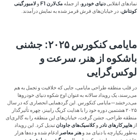
نمادهای انقلابی
دنیای خودرو
، از جمله
مک‌لارن F1
و
لامبورگینی
کونتاش
، در خیابان‌های فرش قرمز شده به نمایش درآمدند.
مایامی کنکورس ۲۰۲۵: جشنی
باشکوه از هنر، سرعت و
لوکس‌گرایی
در قلب منطقه طراحی مایامی، جایی که خلاقیت و تجمل به هم
می‌رسند، یک رویداد سالانه به‌عنوان اوج شکوه دنیای خودروها
می‌درخشد—مایامی کنکورس. این گردهمایی انحصاری که در سال
۲۰۲۵ هشتمین دوره خود را با هدایت کریگ رابینز، چهره تأثیرگذار
منطقه طراحی، جشن گرفت، خیابان‌های این منطقه را به گالری‌ای
از
هایپرکارهای
نادر
و
کلاسیک‌های جاودان
تبدیل کرد. این رویداد
به‌طور یکپارچه با دنیای مد و
هنر معاصر
ادغام شده و ده‌ها هزار
عاشق خودرو را جذب کرد. امسال،
بزرگ‌ترین نمایش خودرویی