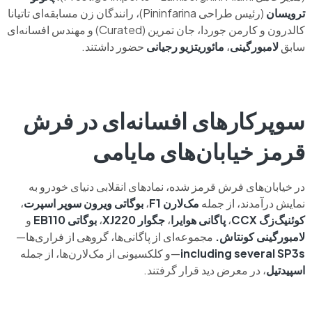
ترویسان
(رئیس طراحی Pininfarina)، رانندگان زن مسابقه‌ای تاتیانا
کالدرون و کارمن جوردا، جان تمرین (Curated) و مهندس افسانه‌ای
سابق
لامبورگینی
،
مائوریتزیو رجیانی
حضور داشتند.
سوپرکارهای افسانه‌ای در فرش
قرمز خیابان‌های مایامی
در خیابان‌های فرش قرمز شده، نمادهای انقلابی دنیای خودرو به
نمایش درآمدند، از جمله
مک‌لارن
F1
،
بوگاتی ویرون
سوپر
اسپرت
،
کوئنیگ‌زگ CCX
،
پاگانی
هوایرا
،
جگوار XJ220
،
بوگاتی EB110
و
لامبورگینی کونتاش.
مجموعه‌ای از پاگانی‌ها، گروهی از فراری‌ها—
SP3s
including several
—و کلکسیونی از مک‌لارن‌ها، از جمله
اسپیدتیل
، در معرض دید قرار گرفتند.