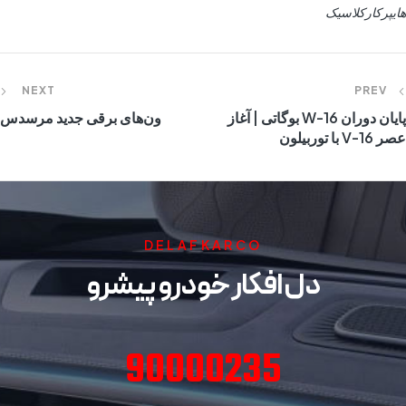
هایپرکارکلاسیک
NEXT
PREV
پایان دوران W-16 بوگاتی | آغاز
ون‌های برقی جدید مرسدس
عصر V-16 با توربیلون
DELAFKARCO
دل افکار خودرو پیشرو
90000235