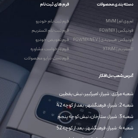
دسته بندی محصولات
فرم های ثبت نام
ام وی ام | MVM
فرم ثبت نام خودرو
فونیکس | FOWNIX
فرم ثبت نام اکستریم
فونیکس هیبریدی | FOWNIX NEV
فرم تعویض خودرو
اکستریم | XTRIM
فرم درخواست مشاوره
فرم تست درایو محصولات
آدرس شعب دل افکار
شعبه مرکزی: شیراز، امیرکبیر، نبش یقطین
شعبه 2: شیراز، فرهنگشهر، بعد از کوچه 42
شعبه 3: شیراز، ستارخان، نبش کوچه پنجم
شعبه 4: شیراز، فرهنگشهر، بعد از کوچه 52