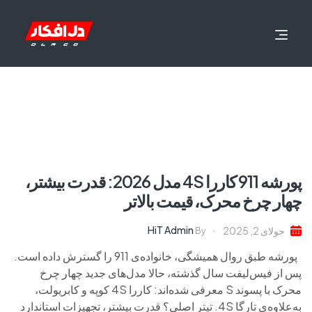
پورشه 911 کاررا 4S مدل 2026: قدرت بیشتر،
چهار چرخ محرک، قیمت بالاتر
HiT Admin
جولای 2, 2025
By
پورشه طبق روال همیشگی، خانواده‌ی 911 را گسترش داده است.
پس از فیس‌لیفت سال گذشته، حالا مدل‌های جدید چهار چرخ
محرک با پسوند S معرفی شده‌اند: کاررا 4S کوپه و کابریولت،
به‌علاوه‌ی تارگا 4S. تیتر اصلی؟ قدرت بیشتر، تجهیزات استاندارد