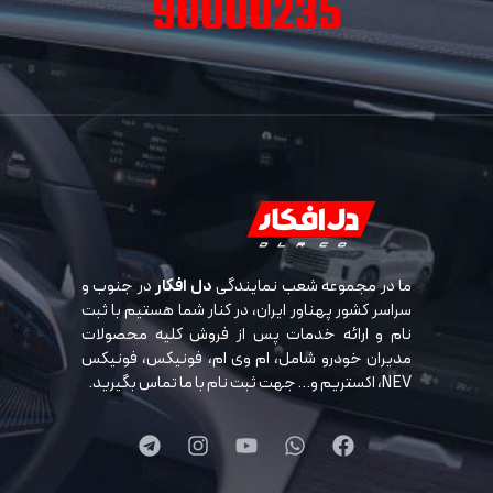
90000235
ما در مجموعه شعب نمایندگی
دل افکار
در جنوب و
سراسر کشور پهناور ایران، در کنار شما هستیم با ثبت
نام و ارائه خدمات پس از فروش کلیه محصولات
مدیران خودرو شامل، ام وی ام، فونیکس، فونیکس
NEV، اکستریم و… جهت ثبت نام با ما تماس بگیرید.