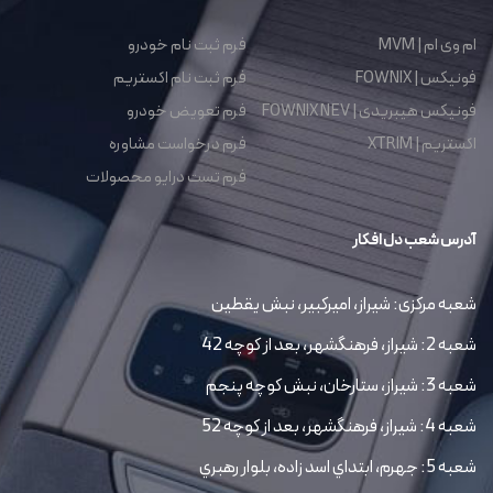
ام وی ام | MVM
فرم ثبت نام خودرو
فونیکس | FOWNIX
فرم ثبت نام اکستریم
فونیکس هیبریدی | FOWNIX NEV
فرم تعویض خودرو
اکستریم | XTRIM
فرم درخواست مشاوره
فرم تست درایو محصولات
آدرس شعب دل افکار
شعبه مرکزی: شیراز، امیرکبیر، نبش یقطین
شعبه 2: شیراز، فرهنگشهر، بعد از کوچه 42
شعبه 3: شیراز، ستارخان، نبش کوچه پنجم
شعبه 4: شیراز، فرهنگشهر، بعد از کوچه 52
شعبه 5: جهرم، ابتداي اسد زاده، بلوار رهبري