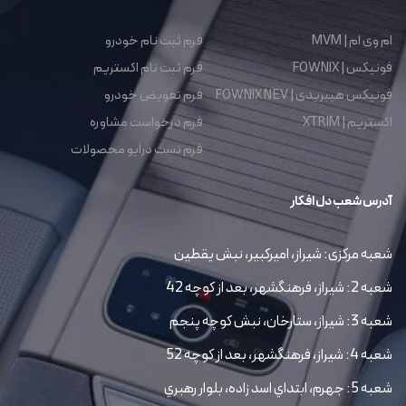
ام وی ام | MVM
فرم ثبت نام خودرو
فونیکس | FOWNIX
فرم ثبت نام اکستریم
فونیکس هیبریدی | FOWNIX NEV
فرم تعویض خودرو
اکستریم | XTRIM
فرم درخواست مشاوره
فرم تست درایو محصولات
آدرس شعب دل افکار
شعبه مرکزی: شیراز، امیرکبیر، نبش یقطین
شعبه 2: شیراز، فرهنگشهر، بعد از کوچه 42
شعبه 3: شیراز، ستارخان، نبش کوچه پنجم
شعبه 4: شیراز، فرهنگشهر، بعد از کوچه 52
شعبه 5: جهرم، ابتداي اسد زاده، بلوار رهبري