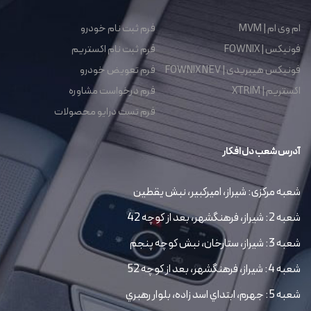
ام وی ام | MVM
فرم ثبت نام خودرو
فونیکس | FOWNIX
فرم ثبت نام اکستریم
فونیکس هیبریدی | FOWNIX NEV
فرم تعویض خودرو
اکستریم | XTRIM
فرم درخواست مشاوره
فرم تست درایو محصولات
آدرس شعب دل افکار
شعبه مرکزی: شیراز، امیرکبیر، نبش یقطین
شعبه 2: شیراز، فرهنگشهر، بعد از کوچه 42
شعبه 3: شیراز، ستارخان، نبش کوچه پنجم
شعبه 4: شیراز، فرهنگشهر، بعد از کوچه 52
شعبه 5: جهرم، ابتداي اسد زاده، بلوار رهبري