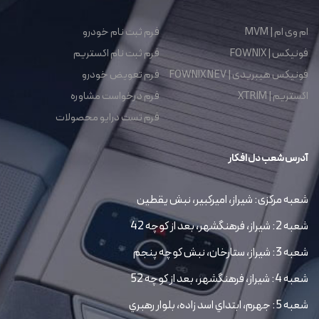
ام وی ام | MVM
فرم ثبت نام خودرو
فونیکس | FOWNIX
فرم ثبت نام اکستریم
فونیکس هیبریدی | FOWNIX NEV
فرم تعویض خودرو
اکستریم | XTRIM
فرم درخواست مشاوره
فرم تست درایو محصولات
آدرس شعب دل افکار
شعبه مرکزی: شیراز، امیرکبیر، نبش یقطین
شعبه 2: شیراز، فرهنگشهر، بعد از کوچه 42
شعبه 3: شیراز، ستارخان، نبش کوچه پنجم
شعبه 4: شیراز، فرهنگشهر، بعد از کوچه 52
شعبه 5: جهرم، ابتداي اسد زاده، بلوار رهبري