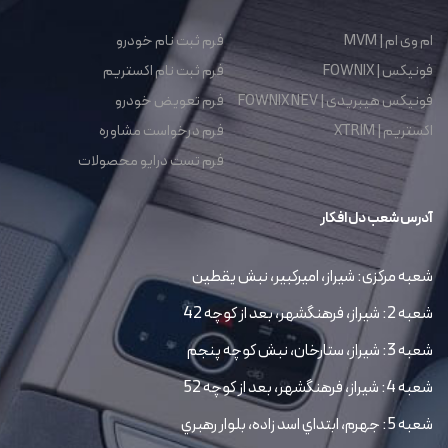
ام وی ام | MVM
فرم ثبت نام خودرو
فونیکس | FOWNIX
فرم ثبت نام اکستریم
فونیکس هیبریدی | FOWNIX NEV
فرم تعویض خودرو
اکستریم | XTRIM
فرم درخواست مشاوره
فرم تست درایو محصولات
آدرس شعب دل افکار
شعبه مرکزی: شیراز، امیرکبیر، نبش یقطین
شعبه 2: شیراز، فرهنگشهر، بعد از کوچه 42
شعبه 3: شیراز، ستارخان، نبش کوچه پنجم
شعبه 4: شیراز، فرهنگشهر، بعد از کوچه 52
شعبه 5: جهرم، ابتداي اسد زاده، بلوار رهبري