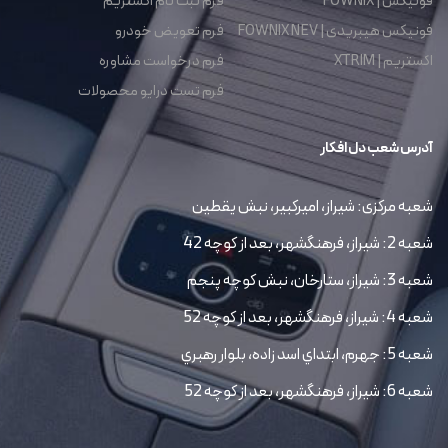
فونیکس | FOWNIX
فرم ثبت نام اکستریم
فونیکس هیبریدی | FOWNIX NEV
فرم تعویض خودرو
اکستریم | XTRIM
فرم درخواست مشاوره
فرم تست درایو محصولات
آدرس شعب دل افکار
شعبه مرکزی: شیراز، امیرکبیر، نبش یقطین
شعبه 2: شیراز، فرهنگشهر، بعد از کوچه 42
شعبه 3: شیراز، ستارخان، نبش کوچه پنجم
شعبه 4: شیراز، فرهنگشهر، بعد از کوچه 52
شعبه 5: جهرم، ابتداي اسد زاده، بلوار رهبري
شعبه 6: شیراز، فرهنگشهر، بعد از کوچه 52