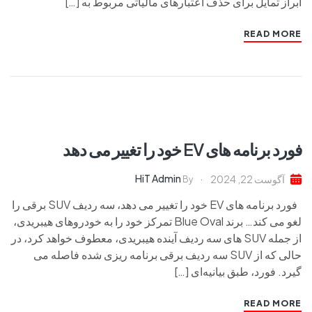
ابراز تمایل برای حذف اعتبارهای مالیاتی مربوط به […]
READ MORE
فورد برنامه های EV خود را تغییر می دهد
HiT Admin
آگوست 22, 2024
By
فورد برنامه های EV خود را تغییر می دهد، سه ردیف SUV برقی را
لغو می کند… برند Blue Oval تمرکز خود را به خودروهای هیبریدی،
از جمله SUV های سه ردیف آینده هیبریدی، معطوف خواهد کرد، در
حالی که از SUV سه ردیف برقی برنامه ریزی شده فاصله می
گیرد. فورد، طبق بیانیه‌ای […]
READ MORE