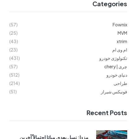
Categories
(57)
Fownix
(25)
MVM
(43)
xtrim
ام وی ام
(23)
تکنولوژی خودرو
(431)
چری | chery
(57)
دنیای خودرو
(512)
طراحی
(214)
فونیکس شیراز
(51)
Recent Posts
مزدا: نسل بعدی میاتا احتمالاً آخرین