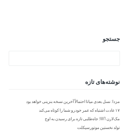
ت
فرم ها
تماس با ما
جستجو
نوشته‌های تازه
مزدا: نسل بعدی میاتا احتمالاً آخرین نسخه بنزینی خواهد بود
۱۷ عادت اشتباه که عمر خودرو شما را کوتاه می‌کند
مک‌لارن W1؛ جاه‌طلبی تازه برای رسیدن به اوج
تولد نخستین موتورسیکلت