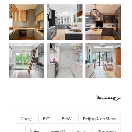
برچسب‌ها
Chery
BYD
BMW
Beijing Auto Show
Xtrim
mvm x77
mvm
f8 pro max