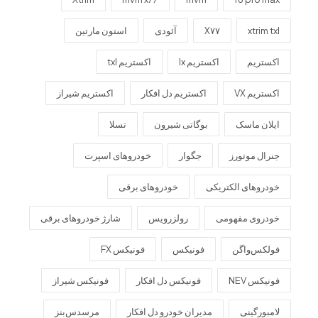
xtrim txl
X۷۷
آئودی
استون مارتین
اکستریم
اکستریم lx
اکستریم txl
اکستریم VX
اکستریم دل افکار
اکستریم شیراز
ایلان ماسک
بوگاتی شیرون
تسلا
جنرال موتورز
جگوار
خودروهای اسپرت
خودروهای الکتریکی
خودروهای برقی
خودروی مفهومی
رولزرویس
شارژ خودروهای برقی
فولکس‌واگن
فونیکس
فونیکس FX
فونیکس NEV
فونیکس دل افکار
فونیکس شیراز
لامبورگینی
مدیران خودرو دل افکار
مرسدس‌بنز