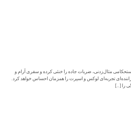
م وی ام
فونیکس
فونیکس NEV
اکستریم
موتورسیکل
تحکامی مثال‌زدنی، ضربات جاده را خنثی کرده و سفری آرام و
 راننده‌ای تجربه‌ای لوکس و اسپرت را همزمان احساس خواهد کرد.
ی را […]