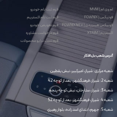
ام وی ام | MVM
فرم ثبت نام خودرو
فونیکس | FOWNIX
فرم ثبت نام اکستریم
فونیکس هیبریدی | FOWNIX NEV
فرم تعویض خودرو
اکستریم | XTRIM
فرم درخواست مشاوره
فرم تست درایو محصولات
آدرس شعب دل افکار
شعبه مرکزی: شیراز، امیرکبیر، نبش یقطین
شعبه 2: شیراز، فرهنگشهر، بعد از کوچه 42
شعبه 3: شیراز، ستارخان، نبش کوچه پنجم
شعبه 4: شیراز، فرهنگشهر، بعد از کوچه 52
شعبه 5: جهرم، ابتداي اسد زاده، بلوار رهبري