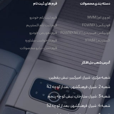
دسته بندی محصولات
فرم های ثبت نام
ام وی ام | MVM
فرم ثبت نام خودرو
فونیکس | FOWNIX
فرم ثبت نام اکستریم
فونیکس هیبریدی | FOWNIX NEV
فرم تعویض خودرو
اکستریم | XTRIM
فرم درخواست مشاوره
فرم تست درایو محصولات
آدرس شعب دل افکار
شعبه مرکزی: شیراز، امیرکبیر، نبش یقطین
شعبه 2: شیراز، فرهنگشهر، بعد از کوچه 42
شعبه 3: شیراز، ستارخان، نبش کوچه پنجم
شعبه 4: شیراز، فرهنگشهر، بعد از کوچه 52