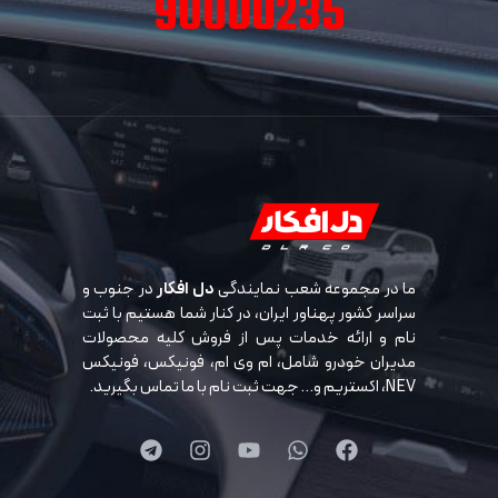
90000235
ما در مجموعه شعب نمایندگی
دل افکار
در جنوب و
سراسر کشور پهناور ایران، در کنار شما هستیم با ثبت
نام و ارائه خدمات پس از فروش کلیه محصولات
مدیران خودرو شامل، ام وی ام، فونیکس، فونیکس
NEV، اکستریم و… جهت ثبت نام با ما تماس بگیرید.