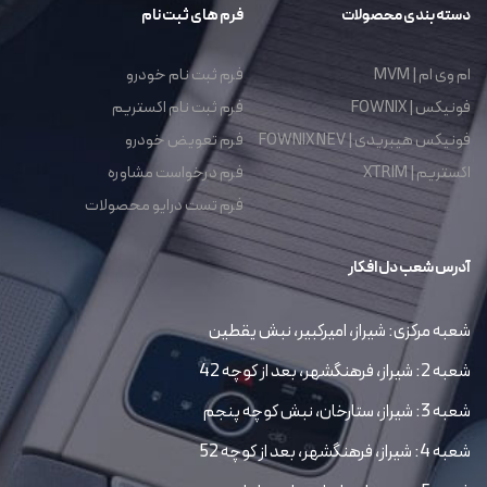
دسته بندی محصولات
فرم های ثبت نام
ام وی ام | MVM
فرم ثبت نام خودرو
فونیکس | FOWNIX
فرم ثبت نام اکستریم
فونیکس هیبریدی | FOWNIX NEV
فرم تعویض خودرو
اکستریم | XTRIM
فرم درخواست مشاوره
فرم تست درایو محصولات
آدرس شعب دل افکار
شعبه مرکزی: شیراز، امیرکبیر، نبش یقطین
شعبه 2: شیراز، فرهنگشهر، بعد از کوچه 42
شعبه 3: شیراز، ستارخان، نبش کوچه پنجم
شعبه 4: شیراز، فرهنگشهر، بعد از کوچه 52