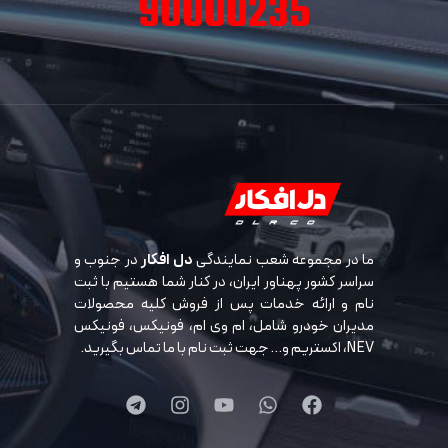
90000235
ما در مجموعه شعب نمایندگی
دل افکار
در جنوب و
سراسر کشور پهناور ایران، در کنار شما هستیم با ثبت
نام و ارائه خدمات پس از فروش کلیه محصولات
مدیران خودرو شامل، ام وی ام، فونیکس، فونیکس
NEV، اکستریم و… جهت ثبت نام با ما تماس بگیرید.