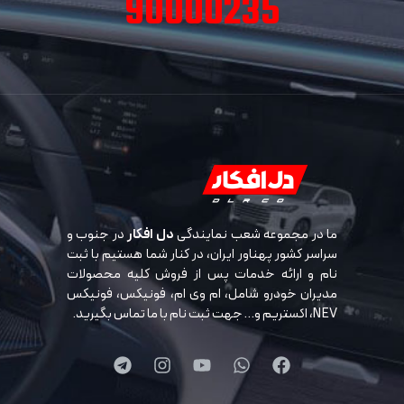
90000235
ما در مجموعه شعب نمایندگی
دل افکار
در جنوب و
سراسر کشور پهناور ایران، در کنار شما هستیم با ثبت
نام و ارائه خدمات پس از فروش کلیه محصولات
مدیران خودرو شامل، ام وی ام، فونیکس، فونیکس
NEV، اکستریم و… جهت ثبت نام با ما تماس بگیرید.