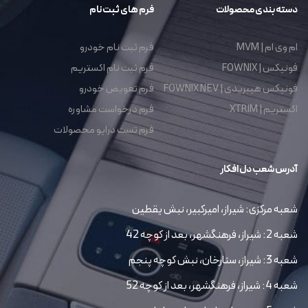
دسته بندی محصولات
فرم های ثبت نام
ام وی ام | MVM
فرم ثبت نام خودرو
فونیکس | FOWNIX
فرم ثبت نام اکستریم
فونیکس هیبریدی | FOWNIX NEV
فرم تعویض خودرو
اکستریم | XTRIM
فرم درخواست مشاوره
فرم تست درایو محصولات
آدرس شعب دل افکار
شعبه مرکزی: شیراز، امیرکبیر، نبش یقطین
شعبه 2: شیراز، فرهنگشهر، بعد از کوچه 42
شعبه 3: شیراز، ستارخان، نبش کوچه پنجم
شعبه 4: شیراز، فرهنگشهر، بعد از کوچه 52