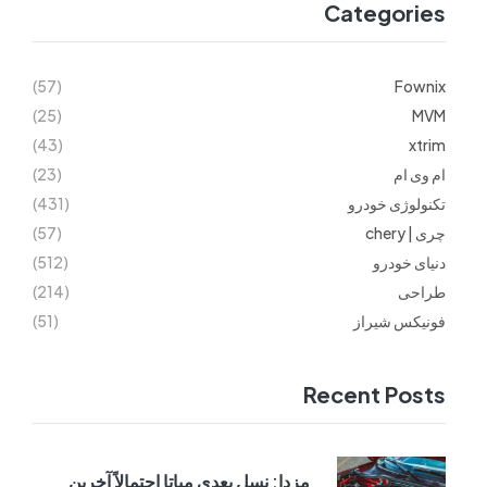
Categories
(57)
Fownix
(25)
MVM
(43)
xtrim
ام وی ام
(23)
تکنولوژی خودرو
(431)
چری | chery
(57)
دنیای خودرو
(512)
طراحی
(214)
فونیکس شیراز
(51)
Recent Posts
مزدا: نسل بعدی میاتا احتمالاً آخرین