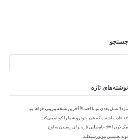
ت
فرم ها
تماس با ما
جستجو
نوشته‌های تازه
مزدا: نسل بعدی میاتا احتمالاً آخرین نسخه بنزینی خواهد بود
۱۷ عادت اشتباه که عمر خودرو شما را کوتاه می‌کند
مک‌لارن W1؛ جاه‌طلبی تازه برای رسیدن به اوج
تولد نخستین موتورسیکلت