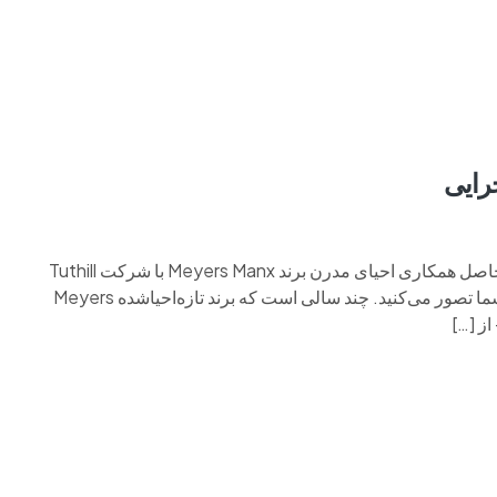
م وی ام
فونیکس
فونیکس NEV
اکستریم
موتورسیکل
مایرز منکس LFG ترکیبی است از ۹۱۱ و باگی صحراییاین خودرو حاصل همکاری احیای مدرن برند Meyers Manx با شرکت Tuthill
Porsche است، و مخفف LFG دقیقاً همان چیزی را می‌رساند که شما تصور می‌کنید. چند سالی است که برند تازه‌احیاشده Meyers