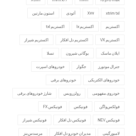
xtrim txl
X۷۷
آئودی
استون مارتین
اکستریم
اکستریم lx
اکستریم txl
اکستریم VX
اکستریم دل افکار
اکستریم شیراز
ایلان ماسک
بوگاتی شیرون
تسلا
جنرال موتورز
جگوار
خودروهای اسپرت
خودروهای الکتریکی
خودروهای برقی
خودروی مفهومی
رولزرویس
شارژ خودروهای برقی
فولکس‌واگن
فونیکس
فونیکس FX
فونیکس NEV
فونیکس دل افکار
فونیکس شیراز
لامبورگینی
مدیران خودرو دل افکار
مرسدس‌بنز