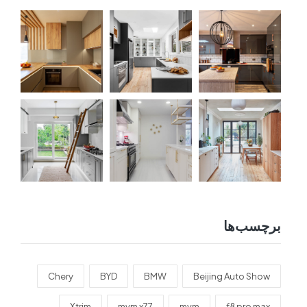
برچسب‌ها
Chery
BYD
BMW
Beijing Auto Show
Xtrim
mvm x77
mvm
f8 pro max