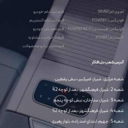
ام وی ام | MVM
فرم ثبت نام خودرو
فونیکس | FOWNIX
فرم ثبت نام اکستریم
فونیکس هیبریدی | FOWNIX NEV
فرم تعویض خودرو
اکستریم | XTRIM
فرم درخواست مشاوره
فرم تست درایو محصولات
آدرس شعب دل افکار
شعبه مرکزی: شیراز، امیرکبیر، نبش یقطین
شعبه 2: شیراز، فرهنگشهر، بعد از کوچه 42
شعبه 3: شیراز، ستارخان، نبش کوچه پنجم
شعبه 4: شیراز، فرهنگشهر، بعد از کوچه 52
شعبه 5: جهرم، ابتداي اسد زاده، بلوار رهبري