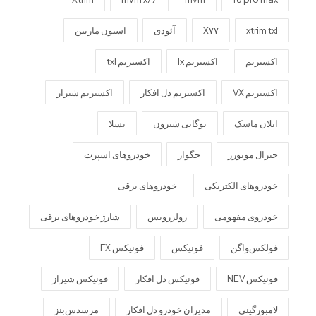
xtrim txl
X۷۷
آئودی
استون مارتین
اکستریم
اکستریم lx
اکستریم txl
اکستریم VX
اکستریم دل افکار
اکستریم شیراز
ایلان ماسک
بوگاتی شیرون
تسلا
جنرال موتورز
جگوار
خودروهای اسپرت
خودروهای الکتریکی
خودروهای برقی
خودروی مفهومی
رولزرویس
شارژ خودروهای برقی
فولکس‌واگن
فونیکس
فونیکس FX
فونیکس NEV
فونیکس دل افکار
فونیکس شیراز
لامبورگینی
مدیران خودرو دل افکار
مرسدس‌بنز