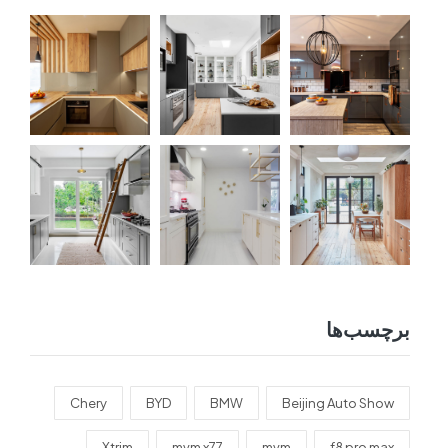
برچسب‌ها
Chery
BYD
BMW
Beijing Auto Show
Xtrim
mvm x77
mvm
f8 pro max