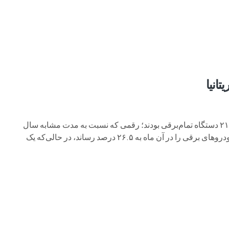
م وی ام
فونیکس
فونیکس NEV
اکستریم
موتورسیکل
انیا
از مجموع ۸۲,۹۰۸ خودروی ثبت‌شده در بریتانیا طی ماه اوت، ۲۱,۹۶۹ دستگاه تمام‌برقی بودند؛ رقمی که نسبت به مدت مشابه سال
گذشته ۱۴.۹ درصد افزایش نشان می‌دهد. این موضوع سهم بازار خودروهای برقی را در آن ماه به ۲۶.۵ درصد رساند، در حالی‌که یک