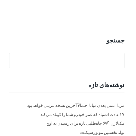
ت
فرم ها
تماس با ما
جستجو
نوشته‌های تازه
مزدا: نسل بعدی میاتا احتمالاً آخرین نسخه بنزینی خواهد بود
۱۷ عادت اشتباه که عمر خودرو شما را کوتاه می‌کند
مک‌لارن W1؛ جاه‌طلبی تازه برای رسیدن به اوج
تولد نخستین موتورسیکلت