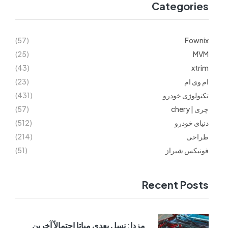
Categories
(57)
Fownix
(25)
MVM
(43)
xtrim
ام وی ام
(23)
تکنولوژی خودرو
(431)
چری | chery
(57)
دنیای خودرو
(512)
طراحی
(214)
فونیکس شیراز
(51)
Recent Posts
مزدا: نسل بعدی میاتا احتمالاً آخرین