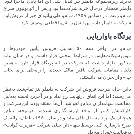
به‌برند زیرمجموعه دایملر بنز تبدیل شد. این اما پایان ماجرا نبود.
دایملر همچنان درحال خرید شرکت‌ها بود و پس از اتو یونیون سراغ
ب‌ام‌و رفت. در دسامبر ۱۹۵۹، ب‌ام‌و طی بیانیه‌ای خبر از فروش این
شرکت به‌دایملر داد و این اتفاق را تقریبا قطعی توصیف کرد.
پرتگاه باواریایی
ب‌ام‌و در اواخر دهه ۵۰ به‌دلیل فروش پایین خودروها و
موتورسیکلت‌هایش در شرایط سختی قرار داشت و در همان بیانه
مذکور اظهار داشت که شرکت در لبه پرتگاه قرار دارد. به‌همین
دلیل، مقامات شرکت یافتن مالک جدیدی را راه‌حلی برای نجات
ب‌ام‌و از بحران می‌دانستند.
بااین‌ حال، هرچند فروش این شرکت به ‌دایملر بنز تمام‌شده به‌نظر
می‌رسید؛ اما این اتفاق درنهایت رخ نداد و در آخرین لحظه به‌دلیل
مخالفت سهامداران ب‌ام‌و لغو شد. آن‌ها معتقد بودند این شرکت و
کارکنانش کمتر از واقع ارزش‌گذاری شده‌اند. درنتیجه، ب‌ام‌و
همچنان یک برند مستقل باقی ماند و در سال ۱۹۶۰ به‌لطف ارائه یک
طرح بازسازی کلی توسط سهام‌دار اصلی شرکت «هربرت کوانت»
به‌فعالیت خود ادامه داد.