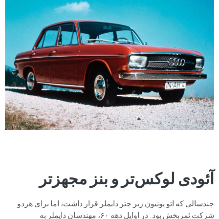
آئودی لوکس‌تر و بنز مجهزتر
چندسالی که اتو یونیون زیر چتر دایملر قرار داشت، اما برای هردو
شرکت ثمربخش بود. در اوایل دهه ۶۰، مهندسان دایملر به