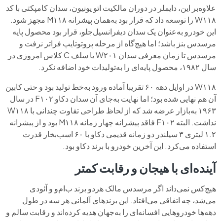
علاوه‌بر این، دایملر در دوران مالکیت اتو یونیون، سدان کامپکتی با کد
W۱۱۸ را توسعه داد که قرار بود به‌همان پیشرانه M۱۱۸ مجهز شود.
این خودرو به‌عنوان یک سدان دیفرانسیل‌جلو، قرار بود محصول پایه
مرسدس بنز باشد؛ اما هیچ‌گاه از مرحله پروتوتایپ فراتر نرفت و
مرسدس تا زمان معرفی سدان W۲۰۱ یا سلف C کلاس امروزی در
سال ۱۹۸۲، محصول پایه‌ای را به‌تولیدات خود اضافه نکرد.
W۱۱۸ در اوایل دهه ۶۰ تقریبا آماده ورود به‌خط تولید بود و حتی کابین
آن ‌هم نهایی شده بود؛ اما نهایت به‌جای آن سدان دکاو F۱۰۲ در سال
۱۹۶۳ به‌بازار عرضه شد که از لحاظ طراحی تفاوت چندانی با W۱۱۸
نداشت. البته F۱۰۲ فاقد پیشرانه چهار زمانه M۱۱۸ بود و از پیشرانه
۱.۲ لیتری ۳ سیلندر دو زمانه قدیمی دکاو با ۶۰ اسب‌بخار قدرت
استفاده می‌کرد. این آخرین خودرو با برند دکاو بود.
آینده‌ای با هیجان و رقابت کمتر
هیچ‌کس نمی‌داند اگر مرسدس مالک هردو برند ب‌ام‌و و آئودی
می‌شد، چه اتفاقی می‌افتاد. این برندهای آلمانی هر سه در طول
دهه‌ها خودروهایی افسانه‌ای را به‌جهان هدیه کرده‌اند و رقابت سالم و