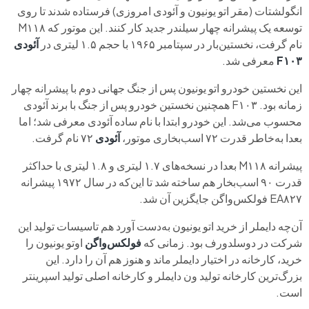
انگولشتات (مقر اتو یونیون و آئودی امروزی) فرستاده شدند تا روی
توسعه یک پیشرانه چهار سیلندر جدید کار کنند. این موتور که M۱۱۸
نام گرفت، نخستین‌بار در سپتامبر ۱۹۶۵ با حجم ۱.۵ لیتری در
آئودی
F۱۰۳
معرفی شد.
این نخستین خودرو اتو یونیون پس از جنگ جهانی دوم با پیشرانه چهار
زمانه بود. F۱۰۳ همچنین نخستین خودرو پس از جنگ با برند آئودی
محسوب می‌شد. این خودرو ابتدا با نام ساده آئودی معرفی شد؛ اما
بعدا به‌خاطر قدرت ۷۲ اسب‌بخاری موتور،
آئودی
۷۲ نام گرفت.
پیشرانه M۱۱۸ بعدا در نسخه‌های ۱.۷ لیتری و ۱.۸ لیتری با حداکثر
قدرت ۹۰ اسب‌بخار هم ساخته شد تا این‌که در سال ۱۹۷۲ پیشرانه
EA۸۲۷ فولکس‌واگن جایگزین آن شد.
آن‌چه دایملر از خرید اتو یونیون به‌دست آورد هم تاسیسات تولید این
شرکت در دوسلدورف بود. زمانی که
فولکس‌واگن
اوتو یونیون را
خرید، کارخانه در اختیار دایملر ماند و هنوز هم آن را دارد. این
بزرگ‌ترین کارخانه تولید ون دایملر و کارخانه اصلی تولید اسپرینتر
است.