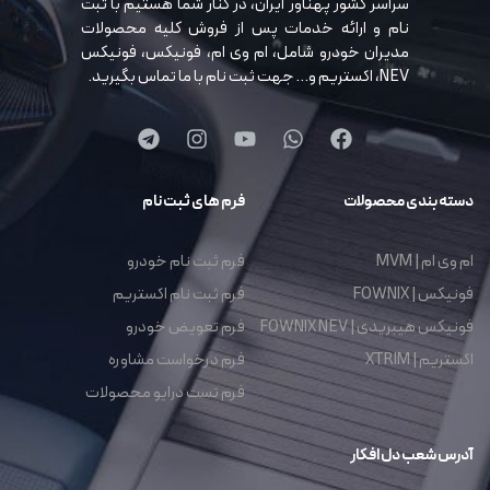
سراسر کشور پهناور ایران، در کنار شما هستیم با ثبت
نام و ارائه خدمات پس از فروش کلیه محصولات
مدیران خودرو شامل، ام وی ام، فونیکس، فونیکس
NEV، اکستریم و… جهت ثبت نام با ما تماس بگیرید.
دسته بندی محصولات
فرم های ثبت نام
ام وی ام | MVM
فرم ثبت نام خودرو
فونیکس | FOWNIX
فرم ثبت نام اکستریم
فونیکس هیبریدی | FOWNIX NEV
فرم تعویض خودرو
اکستریم | XTRIM
فرم درخواست مشاوره
فرم تست درایو محصولات
آدرس شعب دل افکار