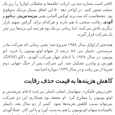
کافی است ستاره سه پر، ارباب حلقه‌ها و سلطان باواریا را زیر یک
سقف تصور کنید. در اواخر دهه ۵۰ این اتفاق بسیار نزدیک به‌وقوع
بود. دهه‌هاست که سه برند لوکس آلمانی یعنی
مرسدس‌بنز
،
ب‌ام‌و
و
آئودی
رقابت سختی با هم دارند و هرکدام برای گرفتن سهم بازار
دیگری تلاش می‌کنند؛ اما زمانی نزدیک بود هر سه این برندها زیر چتر
یک شرکت قرار گیرند.
همه‌چیز از اوایل سال ۱۹۵۸ شروع شد؛ یعنی زمانی که شرکت مادر
مرسدس، دایملر بنز، ۸۸ درصد از سهام اوتو یونیون را خرید. اتو
یونیون در سال ۱۹۳۸ با ادغام چهار شرکت آئودی، دکاو (DKW)،
هورش و واندرر تشکیل شد. این شرکت پس از جنگ جهانی دوم
تقریبا از بین رفت و در سال ۱۹۴۹ دوباره احیا شد.
کاهش هزینه‌ها به قیمت حذف رقابت
«فردریش فلیکر»، سهامدار اصلی دایملر بنز ایده ادغام مرسدس و
اوتو یونیون را مطرح کرد. او معتقد بود همکاری این دو شرکت
می‌تواند سبب کاهش هزینه‌ها شود. کمتر از دو سال بعد، دایملر
باقیمانده سهام اتو یونیون را هم به‌دست آورد و با این کار، عملا آئودی