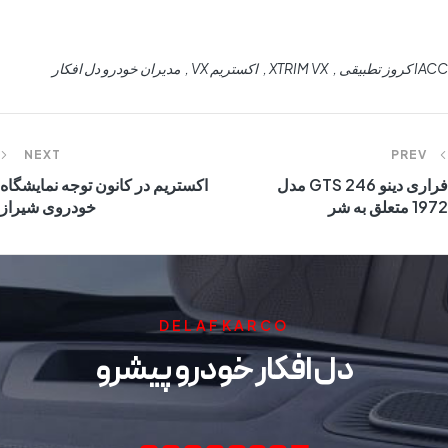
IACC کروز تطبیقی
XTRIM VX
اکستریم VX
مدیران خودرو دل افکار
NEXT
PREV
فراری دینو 246 GTS مدل
اکستریم در کانون توجه نمایشگاه
1972 متعلق به شر
خودروی شیراز
DELAFKARCO
دل افکار خودرو پیشرو