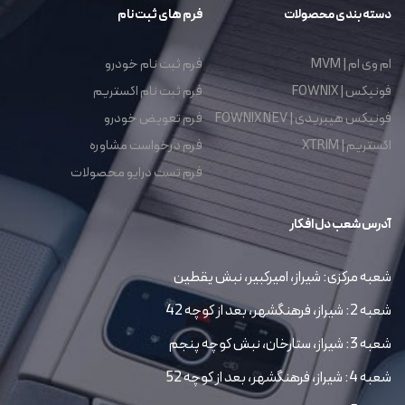
دسته بندی محصولات
فرم های ثبت نام
ام وی ام | MVM
فرم ثبت نام خودرو
فونیکس | FOWNIX
فرم ثبت نام اکستریم
فونیکس هیبریدی | FOWNIX NEV
فرم تعویض خودرو
اکستریم | XTRIM
فرم درخواست مشاوره
فرم تست درایو محصولات
آدرس شعب دل افکار
شعبه مرکزی: شیراز، امیرکبیر، نبش یقطین
شعبه 2: شیراز، فرهنگشهر، بعد از کوچه 42
شعبه 3: شیراز، ستارخان، نبش کوچه پنجم
شعبه 4: شیراز، فرهنگشهر، بعد از کوچه 52