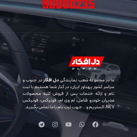
90000235
ما در مجموعه شعب نمایندگی
دل افکار
در جنوب و
سراسر کشور پهناور ایران، در کنار شما هستیم با ثبت
نام و ارائه خدمات پس از فروش کلیه محصولات
مدیران خودرو شامل، ام وی ام، فونیکس، فونیکس
NEV، اکستریم و… جهت ثبت نام با ما تماس بگیرید.