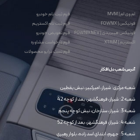
ام وی ام | MVM
فرم ثبت نام خودرو
فونیکس | FOWNIX
فرم ثبت نام اکستریم
فونیکس هیبریدی | FOWNIX NEV
فرم تعویض خودرو
اکستریم | XTRIM
فرم درخواست مشاوره
فرم تست درایو محصولات
آدرس شعب دل افکار
شعبه مرکزی: شیراز، امیرکبیر، نبش یقطین
شعبه 2: شیراز، فرهنگشهر، بعد از کوچه 42
شعبه 3: شیراز، ستارخان، نبش کوچه پنجم
شعبه 4: شیراز، فرهنگشهر، بعد از کوچه 52
شعبه 5: جهرم، ابتداي اسد زاده، بلوار رهبري