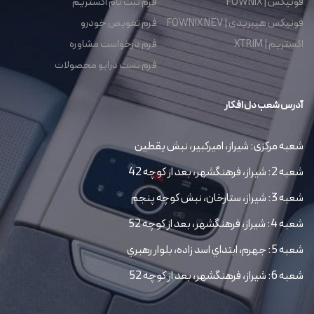
فونیکس | FOWNIX
فرم ثبت نام اکستریم
فونیکس هیبریدی | FOWNIX NEV
فرم تعویض خودرو
اکستریم | XTRIM
فرم درخواست مشاوره
فرم تست درایو محصولات
آدرس شعب دل افکار
شعبه مرکزی: شیراز، امیرکبیر، نبش یقطین
شعبه 2: شیراز، فرهنگشهر، بعد از کوچه 42
شعبه 3: شیراز، ستارخان، نبش کوچه پنجم
شعبه 4: شیراز، فرهنگشهر، بعد از کوچه 52
شعبه 5: جهرم، ابتداي اسد زاده، بلوار رهبري
شعبه 6: شیراز، فرهنگشهر، بعد از کوچه 52