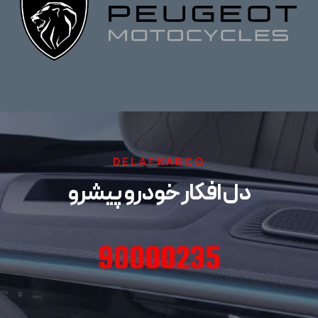
DELAFKARCO
دل افکار خودرو پیشرو
90000235